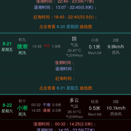
涨潮时间： 22:40 - 23:59(??米)
退潮时间： 13:07 - 22:40(0.9米)；
赶海时间：18:40 - 22:40(53.5分)；
点击查看
8-20 星期四
曲线图
阴
初九
小浪
2级
8-21
气温
微潮
0.1米
9.9km/h
13:43
???
1.9米
星期五
26.87°C
西风
死汛
Max0.2米
气压994hpa
涨潮时间：
退潮时间：
赶海时间：
点击查看
8-21 星期五
曲线图
多云
初十
轻浪
2级
8-22
00:32
干潮
0.9米
气温
小潮
0.5米
10.1km/h
14:25
满潮
2.0米
星期六
26.51°C
西南风
死汛
Max0.9米
气压995hpa
涨潮时间： 00:32 - 14:25(2.0米)；
退潮时间： 14:25 - 23:59(??米)