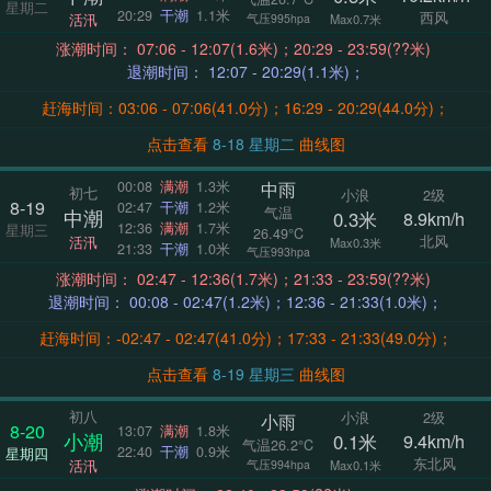
星期二
20:29
干潮
1.1米
西风
活汛
气压995hpa
Max0.7米
涨潮时间： 07:06 - 12:07(1.6米)；20:29 - 23:59(??米)
退潮时间： 12:07 - 20:29(1.1米)；
赶海时间：03:06 - 07:06(41.0分)；16:29 - 20:29(44.0分)；
点击查看
8-18 星期二
曲线图
中雨
00:08
满潮
1.3米
初七
小浪
2级
8-19
02:47
干潮
1.2米
气温
中潮
0.3米
8.9km/h
12:36
满潮
1.7米
星期三
26.49°C
北风
活汛
Max0.3米
21:33
干潮
1.0米
气压993hpa
涨潮时间： 02:47 - 12:36(1.7米)；21:33 - 23:59(??米)
退潮时间： 00:08 - 02:47(1.2米)；12:36 - 21:33(1.0米)；
赶海时间：-02:47 - 02:47(41.0分)；17:33 - 21:33(49.0分)；
点击查看
8-19 星期三
曲线图
初八
小浪
2级
小雨
8-20
13:07
满潮
1.8米
小潮
0.1米
9.4km/h
气温26.2°C
22:40
干潮
0.9米
星期四
东北风
活汛
气压994hpa
Max0.1米