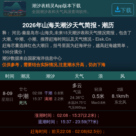
潮汐表精灵App版本下载
下载
全国潮汐表和天气风浪查询软件。
2026年山海关潮汐天气简报 - 潮历
释： 河北-秦皇岛市-山海关,未来15天潮汐表和天气情况简报，包含了
大潮、中潮、小潮、推荐赶海时间以及天气情况 - Eisk.Cn
赶海尽量选择红色大潮日，括号里面为赶海评分，越高赶海越简单，
100分满分！
潮汐数据来自国家海洋信息中心
仅供参考，需要结合实际情况,注意潮水升高，切勿下海
时间
潮况
潮汐
天气
浪
风
多云
廿七
轻浪
2级
气温
8-09
02:08
干潮
0.8米
中潮
0.5米
8.1km/h
24.36°C
15:37
满潮
2.2米
星期日
东北风
死汛
Max0.8米
水温24.75°C
气压995hpa
涨潮时间： 02:08 - 15:37(2.2米)；
退潮时间： 15:37 - 23:59(??米)
赶海时间：前天22:08 - 02:08(62.5分)；