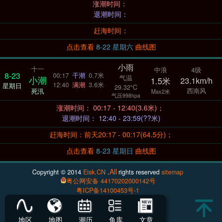
涨潮时间：
退潮时间：
赶海时间：
点击查看
8-22 星期六
曲线图
小雨
十一
中浪
4级
8-23
00:17
干潮
0.7米
气温
小潮
1.5米
23.1km/h
12:40
满潮
3.6米
星期日
29.32°C
西南风
死汛
Max2米
气压998hpa
涨潮时间： 00:17 - 12:40(3.6米)；
退潮时间： 12:40 - 23:59(??米)
赶海时间：前天20:17 - 00:17(64.5分)；
点击查看
8-23 星期日
曲线图
All
Copyright © 2014
Eisk.CN
.
rights reserved
sitemap
粤公网安备 44170202000142号
粤ICP备14100453号-1
地区
地图
潮历
鱼库
文章