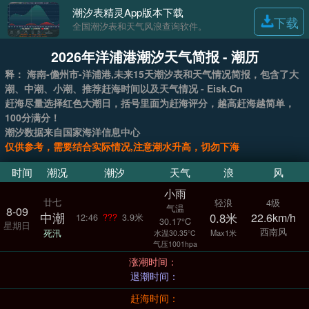
潮汐表精灵App版本下载
下载
全国潮汐表和天气风浪查询软件。
2026年洋浦港潮汐天气简报 - 潮历
释： 海南-儋州市-洋浦港,未来15天潮汐表和天气情况简报，包含了大
潮、中潮、小潮、推荐赶海时间以及天气情况 - Eisk.Cn
赶海尽量选择红色大潮日，括号里面为赶海评分，越高赶海越简单，
100分满分！
潮汐数据来自国家海洋信息中心
仅供参考，需要结合实际情况,注意潮水升高，切勿下海
时间
潮况
潮汐
天气
浪
风
小雨
廿七
轻浪
4级
气温
8-09
中潮
0.8米
22.6km/h
12:46
???
3.9米
30.17°C
星期日
西南风
死汛
Max1米
水温30.35°C
气压1001hpa
涨潮时间：
退潮时间：
赶海时间：