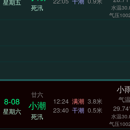
22:05
干潮
0.9米
星期五
死汛
水温30.
气压1002
小
廿六
气
8-08
12:24
满潮
3.8米
小潮
29.74
23:40
干潮
0.5米
星期六
死汛
水温30.
气压1002