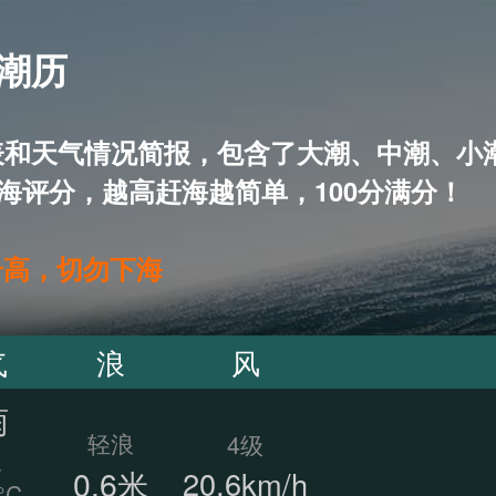
 潮历
5天潮汐表和天气情况简报，包含了大潮、中潮
海评分，越高赶海越简单，100分满分！
升高，切勿下海
气
浪
风
雨
轻浪
4级
温
0.6米
20.6km/h
°C