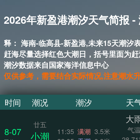
2026年新盈港潮汐天气简报 -
释： 海南-临高县-新盈港,未来1
赶海尽量选择红色大潮日，括号里面为赶
潮汐数据来自国家海洋信息中心
仅供参考，需要结合实际情况,注意潮水
时间
潮况
潮汐
天
大
廿五
气
8-07
11:35
满潮
3.5米
小潮
28.71