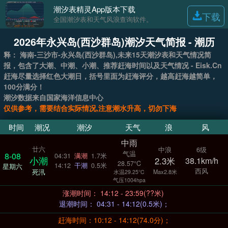
潮汐表精灵App版本下载
下载
全国潮汐表和天气风浪查询软件。
2026年永兴岛(西沙群岛)潮汐天气简报 - 潮历
释： 海南-三沙市-永兴岛(西沙群岛),未来15天潮汐表和天气情况简
报，包含了大潮、中潮、小潮、推荐赶海时间以及天气情况 - Eisk.Cn
赶海尽量选择红色大潮日，括号里面为赶海评分，越高赶海越简单，
100分满分！
潮汐数据来自国家海洋信息中心
仅供参考，需要结合实际情况,注意潮水升高，切勿下海
时间
潮况
潮汐
天气
浪
风
中雨
廿六
中浪
6级
气温
8-08
04:31
满潮
1.7米
小潮
2.3米
38.1km/h
28.57°C
14:12
干潮
0.5米
星期六
西风
死汛
Max2.8米
水温29.25°C
气压1004hpa
涨潮时间： 14:12 - 23:59(??米)
退潮时间： 04:31 - 14:12(0.5米)；
赶海时间：10:12 - 14:12(74.0分)；