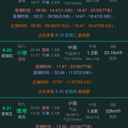
西风
活汛
Max1.3米
18:47
干潮
0.9米
气压1003hpa
涨潮时间： 09:56 - 14:47(1.0米)；18:47 - 23:59(??米)
退潮时间： 02:21 - 09:56(0.9米)；14:47 - 18:47(0.9米)；
赶海时间：05:56 - 09:56(57.5分)；14:47 - 18:47(55.5分)；
点击查看
8-19 星期三
曲线图
初八
中浪
5级
中雨
8-20
02:49
满潮
1.5米
小潮
1.3米
33.1km/h
气温29°C
11:57
干潮
0.8米
星期四
西风
活汛
气压1002hpa
Max1.5米
涨潮时间： 11:57 - 23:59(??米)
退潮时间： 02:49 - 11:57(0.8米)；
赶海时间：07:57 - 11:57(62.0分)；
点击查看
8-20 星期四
曲线图
小雨
初九
中浪
5级
8-21
03:22
满潮
1.5米
气温
微潮
1.8米
32km/h
13:30
干潮
0.7米
星期五
28.85°C
西风
死汛
Max2.1米
气压1000hpa
涨潮时间： 13:30 - 23:59(??米)