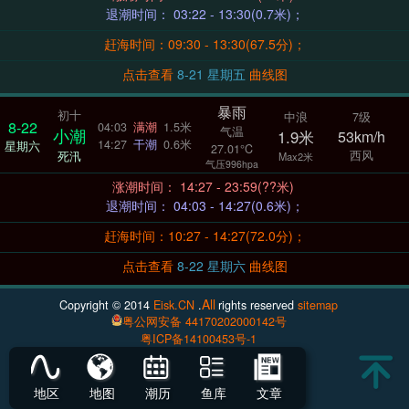
退潮时间： 03:22 - 13:30(0.7米)；
赶海时间：09:30 - 13:30(67.5分)；
点击查看
8-21 星期五
曲线图
暴雨
初十
中浪
7级
8-22
04:03
满潮
1.5米
气温
小潮
1.9米
53km/h
14:27
干潮
0.6米
星期六
27.01°C
西风
死汛
Max2米
气压996hpa
涨潮时间： 14:27 - 23:59(??米)
退潮时间： 04:03 - 14:27(0.6米)；
赶海时间：10:27 - 14:27(72.0分)；
点击查看
8-22 星期六
曲线图
All
Copyright © 2014
Eisk.CN
.
rights reserved
sitemap
粤公网安备 44170202000142号
粤ICP备14100453号-1
地区
地图
潮历
鱼库
文章