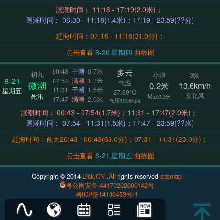
涨潮时间： 11:18 - 17:19(2.0米)；
退潮时间： 06:30 - 11:18(1.4米)；17:19 - 23:59(??分)
赶海时间：07:18 - 11:18(31.0分)；
点击查看
8-20 星期四
曲线图
多云
00:43
干潮
0.7米
初九
小浪
3级
8-21
07:54
满潮
1.7米
气温
微潮
0.2米
13.6km/h
11:31
干潮
1.5米
星期五
27.69°C
东北风
死汛
Max0.3米
17:47
满潮
2.0米
气压1006hpa
涨潮时间： 00:43 - 07:54(1.7米)；11:31 - 17:47(2.0米)；
退潮时间： 07:54 - 11:31(1.5米)；17:47 - 23:59(??米)
赶海时间：前天20:43 - 00:43(63.0分)；07:31 - 11:31(23.0分)；
点击查看
8-21 星期五
曲线图
All
Copyright © 2014
Eisk.CN
.
rights reserved
sitemap
粤公网安备 44170202000142号
粤ICP备14100453号-1