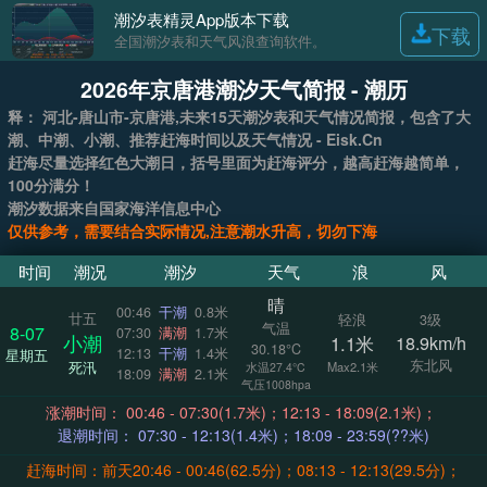
潮汐表精灵App版本下载
下载
全国潮汐表和天气风浪查询软件。
2026年京唐港潮汐天气简报 - 潮历
释： 河北-唐山市-京唐港,未来15天潮汐表和天气情况简报，包含了大
潮、中潮、小潮、推荐赶海时间以及天气情况 - Eisk.Cn
赶海尽量选择红色大潮日，括号里面为赶海评分，越高赶海越简单，
100分满分！
潮汐数据来自国家海洋信息中心
仅供参考，需要结合实际情况,注意潮水升高，切勿下海
时间
潮况
潮汐
天气
浪
风
晴
00:46
干潮
0.8米
廿五
轻浪
3级
气温
8-07
07:30
满潮
1.7米
小潮
1.1米
18.9km/h
30.18°C
12:13
干潮
1.4米
星期五
东北风
死汛
Max2.1米
水温27.4°C
18:09
满潮
2.1米
气压1008hpa
涨潮时间： 00:46 - 07:30(1.7米)；12:13 - 18:09(2.1米)；
退潮时间： 07:30 - 12:13(1.4米)；18:09 - 23:59(??米)
赶海时间：前天20:46 - 00:46(62.5分)；08:13 - 12:13(29.5分)；