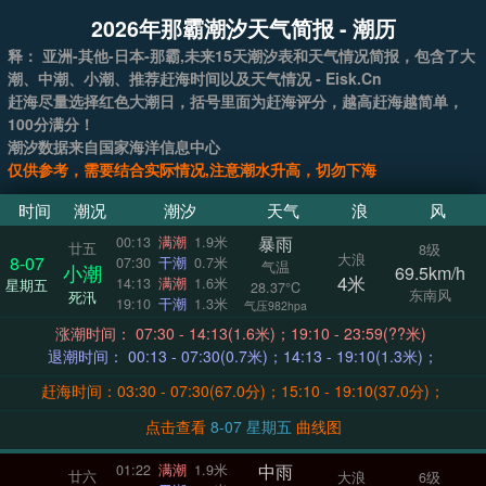
2026年那霸潮汐天气简报 - 潮历
释： 亚洲-其他-日本-那霸,未来15天潮汐表和天气情况简报，包含了大
潮、中潮、小潮、推荐赶海时间以及天气情况 - Eisk.Cn
赶海尽量选择红色大潮日，括号里面为赶海评分，越高赶海越简单，
100分满分！
潮汐数据来自国家海洋信息中心
仅供参考，需要结合实际情况,注意潮水升高，切勿下海
时间
潮况
潮汐
天气
浪
风
暴雨
00:13
满潮
1.9米
廿五
8级
大浪
8-07
07:30
干潮
0.7米
气温
小潮
69.5km/h
4米
14:13
满潮
1.6米
星期五
28.37°C
东南风
死汛
19:10
干潮
1.3米
气压982hpa
涨潮时间： 07:30 - 14:13(1.6米)；19:10 - 23:59(??米)
退潮时间： 00:13 - 07:30(0.7米)；14:13 - 19:10(1.3米)；
赶海时间：03:30 - 07:30(67.0分)；15:10 - 19:10(37.0分)；
点击查看
8-07 星期五
曲线图
中雨
01:22
满潮
1.9米
廿六
大浪
6级