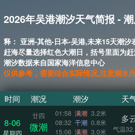
2026年吴港潮汐天气简报 - 
释： 亚洲-其他-日本-吴港,未来
赶海尽量选择红色大潮日，括号里面为赶
潮汐数据来自国家海洋信息中心
仅供参考，需要结合实际情况,注意潮水
时间
潮况
潮汐
天
01:58
满潮
3.2米
廿四
多
8-06
08:32
干潮
0.8米
微潮
气温32.
15:06
满潮
3.0米
星期四