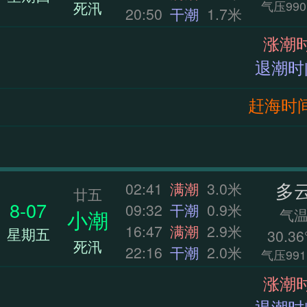
死汛
气压990
20:50
干潮
1.7米
赶海时间：0
多
02:41
满潮
3.0米
廿五
8-07
09:32
干潮
0.9米
气
小潮
16:47
满潮
2.9米
星期五
30.36
死汛
22:16
干潮
2.0米
气压991