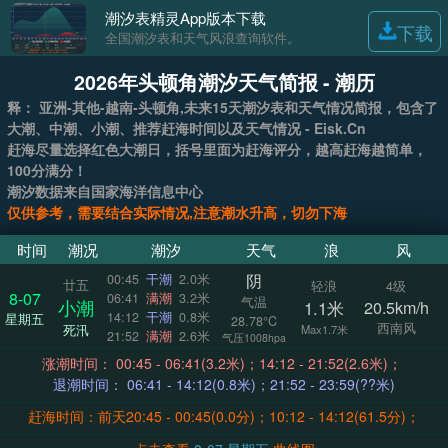
潮汐表精灵App版本下载
下载
全国潮汐表和天气风浪查询软件。
2026年头顿角潮汐天气简报 - 潮历
释： 亚洲-其他-越南-头顿角,未来15天潮汐表和天气情况简报，包含了
大潮、中潮、小潮、推荐赶海时间以及天气情况 - Eisk.Cn
赶海尽量选择红色大潮日，括号里面为赶海评分，越高赶海越简单，
100分满分！
潮汐数据来自国家海洋信息中心
仅供参考，需要结合实际情况,注意潮水升高，切勿下海
时间
潮况
潮汐
天气
浪
风
阴
00:45
干潮
2.0米
廿五
轻浪
4级
8-07
06:41
满潮
3.2米
气温
小潮
1.1米
20.5km/h
14:12
干潮
0.8米
星期五
28.78°C
西南风
死汛
Max1.7米
21:52
满潮
2.6米
气压1008hpa
涨潮时间： 00:45 - 06:41(3.2米)；14:12 - 21:52(2.6米)；
退潮时间： 06:41 - 14:12(0.8米)；21:52 - 23:59(??米)
赶海时间：前天20:45 - 00:45(0.0分)；10:12 - 14:12(61.5分)；