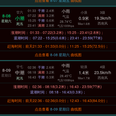
点击查看
8-07 星期五
曲线图
小雨
01:33
干潮
2.4米
廿六
小浪
3级
8-08
07:22
满潮
3.2米
气温
小潮
0.9米
19.3km/h
15:25
干潮
0.6米
星期六
28.74°C
西南风
死汛
Max1.6米
23:41
满潮
2.8米
气压1009hpa
涨潮时间： 01:33 - 07:22(3.2米)；15:25 - 23:41(2.8米)；
退潮时间： 07:22 - 15:25(0.6米)；23:41 - 23:59(??米)
赶海时间：前天21:33 - 01:33(0.0分)；11:25 - 15:25(72.5分)；
点击查看
8-08 星期六
曲线图
中雨
廿七
轻浪
4级
02:36
干潮
2.6米
8-09
气温
中潮
1.4米
23.5km/h
08:18
满潮
3.2米
星期日
28.45°C
16:43
干潮
0.3米
西南风
死汛
Max1.7米
气压1008hpa
涨潮时间： 02:36 - 08:18(3.2米)；16:43 - 23:59(??米)
退潮时间： 08:18 - 16:43(0.3米)；
赶海时间：前天22:36 - 02:36(0.0分)；12:43 - 16:43(84.0分)；
点击查看
8-09 星期日
曲线图