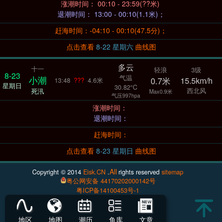
涨潮时间： 00:10 - 23:59(??米)
退潮时间： 13:00 - 00:10(1.1米)；
赶海时间：-04:10 - 00:10(47.5分)；
点击查看
8-22 星期六
曲线图
多云
十一
轻浪
3级
8-23
气温
小潮
0.7米
15.5km/h
13:48
???
4.6米
星期日
30.82°C
西北风
死汛
Max0.9米
气压997hpa
涨潮时间：
退潮时间：
赶海时间：
点击查看
8-23 星期日
曲线图
All
Copyright © 2014
Eisk.CN
.
rights reserved
sitemap
粤公网安备 44170202000142号
粤ICP备14100453号-1
地区
地图
潮历
鱼库
文章