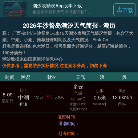
潮汐表精灵App版本下载
下载
全国潮汐表和天气风浪查询软件。
2026年沙督岛潮汐天气简报 - 潮历
释： 广西-钦州市-沙督岛,未来15天潮汐表和天气情况简报，包含了大
潮、中潮、小潮、推荐赶海时间以及天气情况 - Eisk.Cn
赶海尽量选择红色大潮日，括号里面为赶海评分，越高赶海越简单，
100分满分！
潮汐数据来自国家海洋信息中心
仅供参考，需要结合实际情况,注意潮水升高，切勿下海
时间
潮况
潮汐
天气
浪
风
多云
廿七
小浪
3级
气温
8-09
中潮
0.5米
12.5km/h
13:57
???
5.0米
30.54°C
星期日
西风
死汛
Max0.6米
水温31.2°C
气压999hpa
涨潮时间：
退潮时间：
赶海时间：