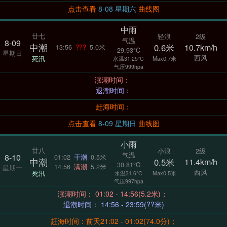
点击查看
8-08 星期六
曲线图
中雨
廿七
轻浪
2级
气温
8-09
中潮
0.6米
10.7km/h
13:56
???
5.0米
29.93°C
星期日
西风
死汛
Max0.7米
水温31.25°C
气压999hpa
涨潮时间：
退潮时间：
赶海时间：
点击查看
8-09 星期日
曲线图
小雨
廿八
小浪
2级
气温
8-10
01:02
干潮
0.5米
中潮
0.5米
11.4km/h
30.81°C
14:56
满潮
5.2米
星期一
西风
死汛
Max0.5米
水温31.6°C
气压997hpa
涨潮时间： 01:02 - 14:56(5.2米)；
退潮时间： 14:56 - 23:59(??米)
赶海时间：前天21:02 - 01:02(74.0分)；