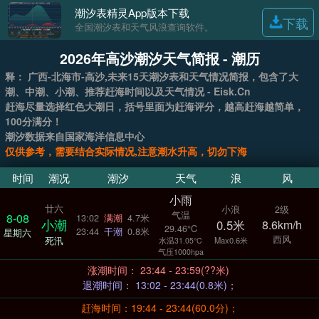
潮汐表精灵App版本下载
下载
全国潮汐表和天气风浪查询软件。
2026年高沙潮汐天气简报 - 潮历
释： 广西-北海市-高沙,未来15天潮汐表和天气情况简报，包含了大
潮、中潮、小潮、推荐赶海时间以及天气情况 - Eisk.Cn
赶海尽量选择红色大潮日，括号里面为赶海评分，越高赶海越简单，
100分满分！
潮汐数据来自国家海洋信息中心
仅供参考，需要结合实际情况,注意潮水升高，切勿下海
时间
潮况
潮汐
天气
浪
风
小雨
廿六
小浪
2级
气温
8-08
13:02
满潮
4.7米
小潮
0.5米
8.6km/h
29.46°C
23:44
干潮
0.8米
星期六
西风
死汛
Max0.6米
水温31.05°C
气压1000hpa
涨潮时间： 23:44 - 23:59(??米)
退潮时间： 13:02 - 23:44(0.8米)；
赶海时间：19:44 - 23:44(60.0分)；