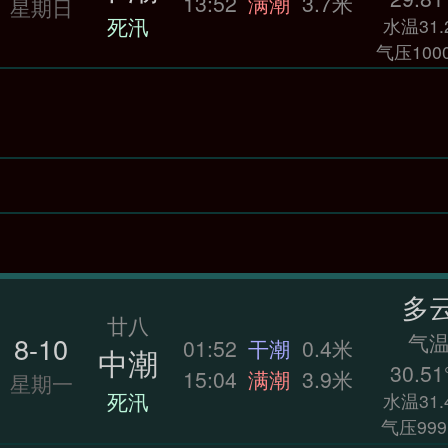
13:52
满潮
3.7米
星期日
死汛
水温31.
气压1000
多
廿八
气
8-10
01:52
干潮
0.4米
中潮
30.51
15:04
满潮
3.9米
星期一
死汛
水温31.
气压999