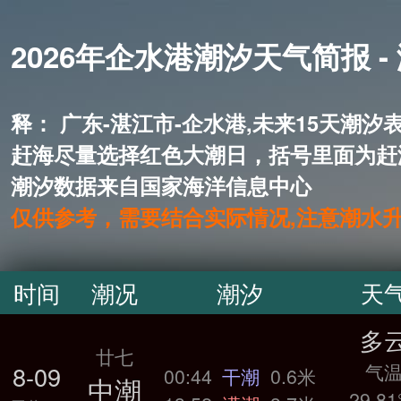
2026年企水港潮汐天气简报 -
释： 广东-湛江市-企水港,未来1
赶海尽量选择红色大潮日，括号里面为赶
潮汐数据来自国家海洋信息中心
仅供参考，需要结合实际情况,注意潮水
时间
潮况
潮汐
天
多
廿七
气
8-09
00:44
干潮
0.6米
中潮
29.81