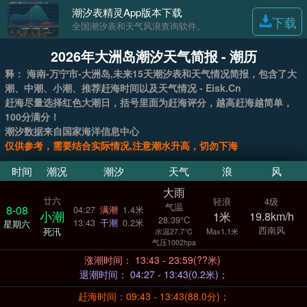
潮汐表精灵App版本下载
下载
全国潮汐表和天气风浪查询软件。
2026年大洲岛潮汐天气简报 - 潮历
释： 海南-万宁市-大洲岛,未来15天潮汐表和天气情况简报，包含了大
潮、中潮、小潮、推荐赶海时间以及天气情况 - Eisk.Cn
赶海尽量选择红色大潮日，括号里面为赶海评分，越高赶海越简单，
100分满分！
潮汐数据来自国家海洋信息中心
仅供参考，需要结合实际情况,注意潮水升高，切勿下海
时间
潮况
潮汐
天气
浪
风
大雨
廿六
轻浪
4级
气温
8-08
04:27
满潮
1.4米
小潮
1米
19.8km/h
28.39°C
13:43
干潮
0.2米
星期六
西南风
死汛
Max1.1米
水温27.7°C
气压1002hpa
涨潮时间： 13:43 - 23:59(??米)
退潮时间： 04:27 - 13:43(0.2米)；
赶海时间：09:43 - 13:43(88.0分)；