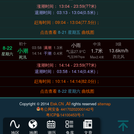
涨潮时间： 13:04 - 23:59(??米)
退潮时间： 03:13 - 13:04(0.5米)；
赶海时间：09:04 - 13:04(77.5分)；
点击查看
8-21 星期五
曲线图
初十
中浪
3级
小雨
8-22
03:58
满潮
1.3米
小潮
1.7米
13.6km/h
气温27.9°C
14:14
干潮
0.4米
星期六
西北风
死汛
气压997hpa
Max2.4米
涨潮时间： 14:14 - 23:59(??米)
退潮时间： 03:58 - 14:14(0.4米)；
赶海时间：10:14 - 14:14(82.0分)；
点击查看
8-22 星期六
曲线图
All
Copyright © 2014
Eisk.CN
.
rights reserved
sitemap
粤公网安备 44170202000142号
粤ICP备14100453号-1
地区
地图
潮历
鱼库
文章