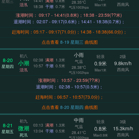
14:41
满潮
0.8米
星期三
28.35°C
西南风
活汛
Max1米
18:38
干潮
0.7米
气压1003hpa
涨潮时间： 09:17 - 14:41(0.8米)；18:38 - 23:59(??米)
退潮时间： 02:07 - 09:17(0.6米)；14:41 - 18:38(0.7米)；
赶海时间：05:17 - 09:17(71.0分)；14:38 - 18:38(66.0分)；
点击查看
8-19 星期三
曲线图
小雨
初八
轻浪
2级
8-20
02:38
满潮
1.3米
气温
小潮
0.9米
9.8km/h
10:57
干潮
0.5米
星期四
28.38°C
西南风
活汛
Max1米
气压1002hpa
涨潮时间： 10:57 - 23:59(??米)
退潮时间： 02:38 - 10:57(0.5米)；
赶海时间：06:57 - 10:57(73.0分)；
点击查看
8-20 星期四
曲线图
中雨
初九
轻浪
3级
8-21
03:13
满潮
1.3米
气温
微潮
0.8米
15.3km/h
13:04
干潮
0.5米
星期五
28.41°C
西南风
死汛
Max0.9米
气压1000hpa