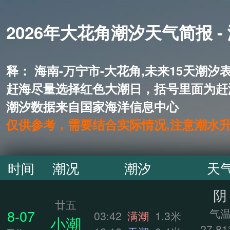
2026年大花角潮汐天气简报 -
释： 海南-万宁市-大花角,未来1
赶海尽量选择红色大潮日，括号里面为赶
潮汐数据来自国家海洋信息中心
仅供参考，需要结合实际情况,注意潮水
时间
潮况
潮汐
天
阴
廿五
气
8-07
03:42
满潮
1.3米
小潮
27.81