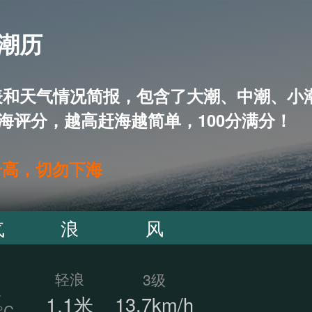
 潮历
5天潮汐表和天气情况简报，包含了大潮、中潮
海评分，越高赶海越简单，100分满分！
升高，切勿下海
气
浪
风
轻浪
3级
温
1.1米
13.7km/h
°C