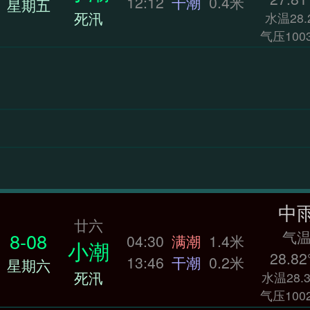
12:12
干潮
0.4米
星期五
死汛
水温28.
气压1003
中
廿六
气
8-08
04:30
满潮
1.4米
小潮
28.82
13:46
干潮
0.2米
星期六
死汛
水温28.3
气压1002