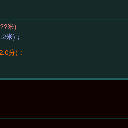
59(??米)
9(1.2米)；
42.0分)；