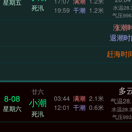
17:07
满潮
1.2米
星期五
死汛
水温28.
19:59
干潮
1.2米
气压996
赶海时间：0
多
廿六
8-08
03:44
满潮
2.1米
小潮
气温28.
12:01
干潮
0.6米
星期六
水温28.3
死汛
气压993