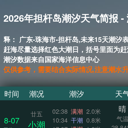
2026年担杆岛潮汐天气简报 -
释： 广东-珠海市-担杆岛,未来1
赶海尽量选择红色大潮日，括号里面为赶
潮汐数据来自国家海洋信息中心
仅供参考，需要结合实际情况,注意潮水
时间
潮况
潮汐
天
晴
02:38
满潮
2.0米
廿五
气
8-07
10:34
干潮
0.8米
小潮
28.84