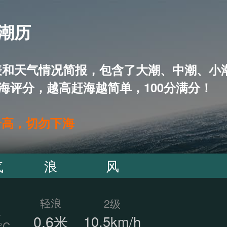
 潮历
5天潮汐表和天气情况简报，包含了大潮、中潮
海评分，越高赶海越简单，100分满分！
升高，切勿下海
气
浪
风
轻浪
2级
温
0.6米
10.5km/h
°C