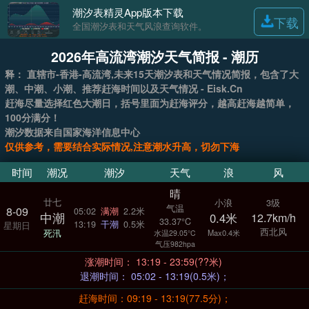
潮汐表精灵App版本下载
下载
全国潮汐表和天气风浪查询软件。
2026年高流湾潮汐天气简报 - 潮历
释： 直辖市-香港-高流湾,未来15天潮汐表和天气情况简报，包含了大
潮、中潮、小潮、推荐赶海时间以及天气情况 - Eisk.Cn
赶海尽量选择红色大潮日，括号里面为赶海评分，越高赶海越简单，
100分满分！
潮汐数据来自国家海洋信息中心
仅供参考，需要结合实际情况,注意潮水升高，切勿下海
时间
潮况
潮汐
天气
浪
风
晴
廿七
小浪
3级
气温
8-09
05:02
满潮
2.2米
中潮
0.4米
12.7km/h
33.37°C
13:19
干潮
0.5米
星期日
西北风
死汛
Max0.4米
水温29.05°C
气压982hpa
涨潮时间： 13:19 - 23:59(??米)
退潮时间： 05:02 - 13:19(0.5米)；
赶海时间：09:19 - 13:19(77.5分)；