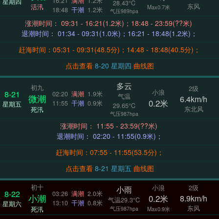
16:21
满潮
1.2米
星期四
28.43°C
东风
活汛
Max0.7米
18:48
干潮
1.2米
气压989hpa
涨潮时间： 09:31 - 16:21(1.2米)；18:48 - 23:59(??米)
退潮时间： 01:34 - 09:31(1.0米)；16:21 - 18:48(1.2米)；
赶海时间：05:31 - 09:31(48.5分)；14:48 - 18:48(40.5分)；
点击查看
8-20 星期四
曲线图
多云
初九
2级
小浪
8-21
02:20
满潮
1.9米
气温
微潮
6.4km/h
0.2米
11:55
干潮
0.9米
星期五
29.65°C
东北风
死汛
气压987hpa
涨潮时间： 11:55 - 23:59(??米)
退潮时间： 02:20 - 11:55(0.9米)；
赶海时间：07:55 - 11:55(53.5分)；
点击查看
8-21 星期五
曲线图
初十
小浪
2级
小雨
8-22
03:26
满潮
2.0米
小潮
0.2米
8.9km/h
气温29.3°C
13:10
干潮
0.8米
星期六
东风
死汛
气压987hpa
Max0.9米