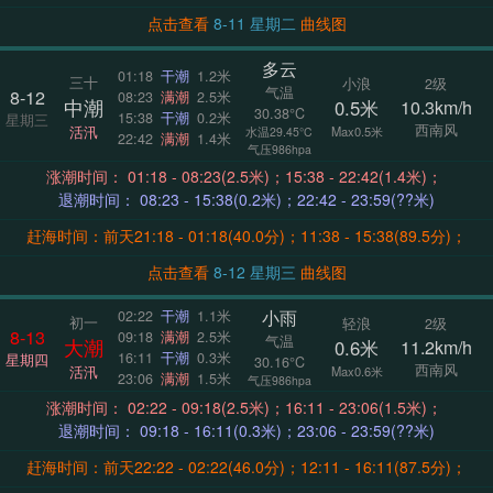
点击查看
8-11 星期二
曲线图
多云
01:18
干潮
1.2米
三十
小浪
2级
气温
8-12
08:23
满潮
2.5米
中潮
0.5米
10.3km/h
30.38°C
15:38
干潮
0.2米
星期三
西南风
活汛
Max0.5米
水温29.45°C
22:42
满潮
1.4米
气压986hpa
涨潮时间： 01:18 - 08:23(2.5米)；15:38 - 22:42(1.4米)；
退潮时间： 08:23 - 15:38(0.2米)；22:42 - 23:59(??米)
赶海时间：前天21:18 - 01:18(40.0分)；11:38 - 15:38(89.5分)；
点击查看
8-12 星期三
曲线图
小雨
02:22
干潮
1.1米
初一
轻浪
2级
8-13
09:18
满潮
2.5米
气温
大潮
0.6米
11.2km/h
16:11
干潮
0.3米
星期四
30.16°C
西南风
活汛
Max0.6米
23:06
满潮
1.5米
气压986hpa
涨潮时间： 02:22 - 09:18(2.5米)；16:11 - 23:06(1.5米)；
退潮时间： 09:18 - 16:11(0.3米)；23:06 - 23:59(??米)
赶海时间：前天22:22 - 02:22(46.0分)；12:11 - 16:11(87.5分)；