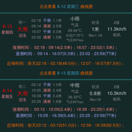
点击查看
8-12 星期三
曲线图
小雨
02:18
干潮
1.1米
初一
轻浪
2级
气温
8-13
09:14
满潮
2.5米
大潮
1米
11.3km/h
29.64°C
16:07
干潮
0.3米
星期四
南风
活汛
Max1.1米
水温27.05°C
23:02
满潮
1.5米
气压997hpa
涨潮时间： 02:18 - 09:14(2.5米)；16:07 - 23:02(1.5米)；
退潮时间： 09:14 - 16:07(0.3米)；23:02 - 23:59(??米)
赶海时间：前天22:18 - 02:18(46.0分)；12:07 - 16:07(87.5分)；
点击查看
8-13 星期四
曲线图
中雨
03:12
干潮
1.0米
初二
轻浪
2级
8-14
10:05
满潮
2.4米
气温
大潮
0.9米
10.3km/h
16:39
干潮
0.4米
星期五
29.33°C
南风
活汛
Max1米
23:25
满潮
1.6米
气压997hpa
涨潮时间： 03:12 - 10:05(2.4米)；16:39 - 23:25(1.6米)；
退潮时间： 10:05 - 16:39(0.4米)；23:25 - 23:59(??米)
赶海时间：前天23:12 - 03:12(51.0分)；12:39 - 16:39(82.5分)；