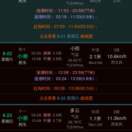
北风
死汛
Max2米
气压996hpa
涨潮时间： 11:53 - 23:59(??米)
退潮时间： 02:18 - 11:53(0.9米)；
赶海时间：07:53 - 11:53(53.5分)；
点击查看
8-21 星期五
曲线图
小雨
初十
中浪
2级
8-22
03:24
满潮
2.0米
气温
小潮
2.1米
10.6km/h
13:08
干潮
0.8米
星期六
29.62°C
西北风
死汛
Max2.9米
气压993hpa
涨潮时间： 13:08 - 23:59(??米)
退潮时间： 03:24 - 13:08(0.8米)；
赶海时间：09:08 - 13:08(60.5分)；
点击查看
8-22 星期六
曲线图
多云
十一
轻浪
2级
8-23
04:29
满潮
2.0米
气温
小潮
1.1米
11.3km/h
13:49
干潮
0.7米
星期日
29.79°C
西南风
死汛
Max1.2米
气压992hpa