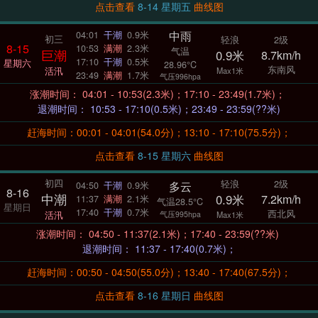
点击查看
8-14 星期五
曲线图
中雨
04:01
干潮
0.9米
初三
轻浪
2级
8-15
10:53
满潮
2.3米
气温
巨潮
0.9米
8.7km/h
17:10
干潮
0.5米
星期六
28.96°C
东南风
活汛
Max1米
23:49
满潮
1.7米
气压996hpa
涨潮时间： 04:01 - 10:53(2.3米)；17:10 - 23:49(1.7米)；
退潮时间： 10:53 - 17:10(0.5米)；23:49 - 23:59(??米)
赶海时间：00:01 - 04:01(54.0分)；13:10 - 17:10(75.5分)；
点击查看
8-15 星期六
曲线图
初四
轻浪
2级
多云
04:50
干潮
0.9米
8-16
中潮
0.9米
7.2km/h
11:37
满潮
2.1米
气温28.5°C
星期日
17:40
干潮
0.7米
西北风
活汛
气压995hpa
Max1米
涨潮时间： 04:50 - 11:37(2.1米)；17:40 - 23:59(??米)
退潮时间： 11:37 - 17:40(0.7米)；
赶海时间：00:50 - 04:50(55.0分)；13:40 - 17:40(67.5分)；
点击查看
8-16 星期日
曲线图