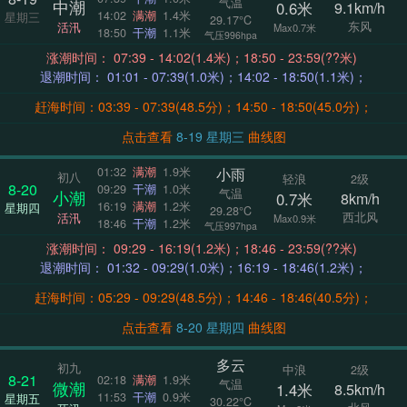
气温
中潮
0.6米
9.1km/h
14:02
满潮
1.4米
星期三
29.17°C
东风
活汛
Max0.7米
18:50
干潮
1.1米
气压996hpa
涨潮时间： 07:39 - 14:02(1.4米)；18:50 - 23:59(??米)
退潮时间： 01:01 - 07:39(1.0米)；14:02 - 18:50(1.1米)；
赶海时间：03:39 - 07:39(48.5分)；14:50 - 18:50(45.0分)；
点击查看
8-19 星期三
曲线图
小雨
01:32
满潮
1.9米
初八
轻浪
2级
8-20
09:29
干潮
1.0米
气温
小潮
0.7米
8km/h
16:19
满潮
1.2米
星期四
29.28°C
西北风
活汛
Max0.9米
18:46
干潮
1.2米
气压997hpa
涨潮时间： 09:29 - 16:19(1.2米)；18:46 - 23:59(??米)
退潮时间： 01:32 - 09:29(1.0米)；16:19 - 18:46(1.2米)；
赶海时间：05:29 - 09:29(48.5分)；14:46 - 18:46(40.5分)；
点击查看
8-20 星期四
曲线图
多云
初九
中浪
2级
8-21
02:18
满潮
1.9米
气温
微潮
1.4米
8.5km/h
11:53
干潮
0.9米
星期五
30.22°C