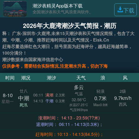
潮汐表精灵App版本下载
下载
全国潮汐表和天气风浪查询软件。
2026年大鹿湾潮汐天气简报 - 潮历
释： 广东-深圳市-大鹿湾,未来15天潮汐表和天气情况简报，包含了大
潮、中潮、小潮、推荐赶海时间以及天气情况 - Eisk.Cn
赶海尽量选择红色大潮日，括号里面为赶海评分，越高赶海越简单，
100分满分！
潮汐数据来自国家海洋信息中心
仅供参考，需要结合实际情况,注意潮水升高，切勿下海
时间
潮况
潮汐
天气
浪
风
多云
廿八
轻浪
2级
气温
8-10
06:11
满潮
2.3米
中潮
0.7米
9.7km/h
32.56°C
14:13
干潮
0.3米
星期一
西风
死汛
Max0.9米
水温27.25°C
气压993hpa
涨潮时间： 14:13 - 23:59(??米)
退潮时间： 06:11 - 14:13(0.3米)；
赶海时间：10:13 - 14:13(84.5分)；