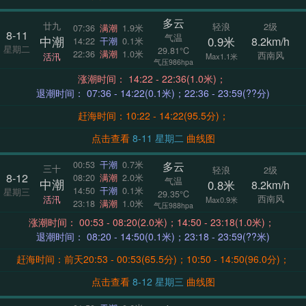
多云
廿九
轻浪
2级
07:36
满潮
1.9米
8-11
气温
中潮
0.9米
8.2km/h
14:22
干潮
0.1米
星期二
29.81°C
22:36
满潮
1.0米
西南风
活汛
Max1.1米
气压986hpa
涨潮时间： 14:22 - 22:36(1.0米)；
退潮时间： 07:36 - 14:22(0.1米)；22:36 - 23:59(??分)
赶海时间：10:22 - 14:22(95.5分)；
点击查看
8-11 星期二
曲线图
多云
00:53
干潮
0.7米
三十
轻浪
2级
8-12
08:20
满潮
2.0米
气温
中潮
0.8米
8.2km/h
14:50
干潮
0.1米
星期三
29.35°C
西南风
活汛
Max0.9米
23:18
满潮
1.0米
气压988hpa
涨潮时间： 00:53 - 08:20(2.0米)；14:50 - 23:18(1.0米)；
退潮时间： 08:20 - 14:50(0.1米)；23:18 - 23:59(??米)
赶海时间：前天20:53 - 00:53(65.5分)；10:50 - 14:50(96.0分)；
点击查看
8-12 星期三
曲线图