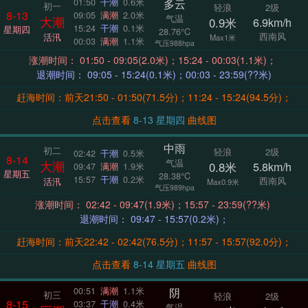
多云
01:50
干潮
0.6米
初一
轻浪
2级
8-13
09:05
满潮
2.0米
气温
大潮
0.9米
6.9km/h
15:24
干潮
0.1米
星期四
28.76°C
西南风
活汛
Max1米
00:03
满潮
1.1米
气压988hpa
涨潮时间： 01:50 - 09:05(2.0米)；15:24 - 00:03(1.1米)；
退潮时间： 09:05 - 15:24(0.1米)；00:03 - 23:59(??米)
赶海时间：前天21:50 - 01:50(71.5分)；11:24 - 15:24(94.5分)；
点击查看
8-13 星期四
曲线图
中雨
初二
轻浪
2级
02:42
干潮
0.5米
8-14
气温
大潮
0.8米
5.8km/h
09:47
满潮
1.9米
星期五
28.38°C
15:57
干潮
0.2米
西南风
活汛
Max0.9米
气压989hpa
涨潮时间： 02:42 - 09:47(1.9米)；15:57 - 23:59(??米)
退潮时间： 09:47 - 15:57(0.2米)；
赶海时间：前天22:42 - 02:42(76.5分)；11:57 - 15:57(92.0分)；
点击查看
8-14 星期五
曲线图
阴
00:51
满潮
1.1米
初三
轻浪
2级
8-15
03:37
干潮
0.4米
气温