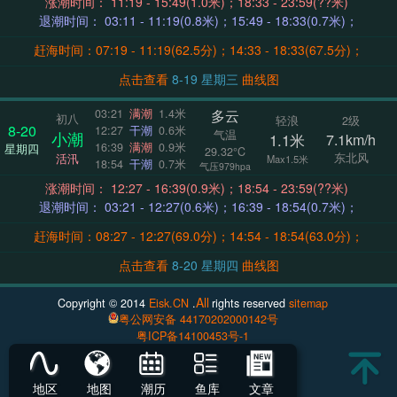
涨潮时间： 11:19 - 15:49(1.0米)；18:33 - 23:59(??米)
退潮时间： 03:11 - 11:19(0.8米)；15:49 - 18:33(0.7米)；
赶海时间：07:19 - 11:19(62.5分)；14:33 - 18:33(67.5分)；
点击查看
8-19 星期三
曲线图
多云
03:21
满潮
1.4米
初八
轻浪
2级
8-20
12:27
干潮
0.6米
气温
小潮
1.1米
7.1km/h
16:39
满潮
0.9米
星期四
29.32°C
东北风
活汛
Max1.5米
18:54
干潮
0.7米
气压979hpa
涨潮时间： 12:27 - 16:39(0.9米)；18:54 - 23:59(??米)
退潮时间： 03:21 - 12:27(0.6米)；16:39 - 18:54(0.7米)；
赶海时间：08:27 - 12:27(69.0分)；14:54 - 18:54(63.0分)；
点击查看
8-20 星期四
曲线图
All
Copyright © 2014
Eisk.CN
.
rights reserved
sitemap
粤公网安备 44170202000142号
粤ICP备14100453号-1
地区
地图
潮历
鱼库
文章