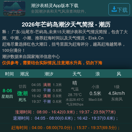
潮汐表精灵App版本下载
下载
全国潮汐表和天气风浪查询软件。
2026年芒屿岛潮汐天气简报 - 潮历
释： 广东-汕尾市-芒屿岛,未来15天潮汐表和天气情况简报，包含了大
潮、中潮、小潮、推荐赶海时间以及天气情况 - Eisk.Cn
赶海尽量选择红色大潮日，括号里面为赶海评分，越高赶海越简单，
100分满分！
潮汐数据来自国家海洋信息中心
仅供参考，需要结合实际情况,注意潮水升高，切勿下海
时间
潮况
潮汐
天气
浪
风
晴
04:05
满潮
1.3米
廿四
小浪
1级
气温
8-06
08:00
干潮
0.6米
微潮
0.5米
4.5km/h
28.75°C
16:42
满潮
0.9米
星期四
东南风
死汛
Max0.5米
水温28.45°C
19:37
干潮
0.6米
气压992hpa
涨潮时间： 08:00 - 16:42(0.9米)；19:37 - 23:59(??米)
退潮时间： 04:05 - 08:00(0.6米)；16:42 - 19:37(0.6米)；
赶海时间：04:00 - 08:00(70.0分)；15:37 - 19:37(69.5分)；