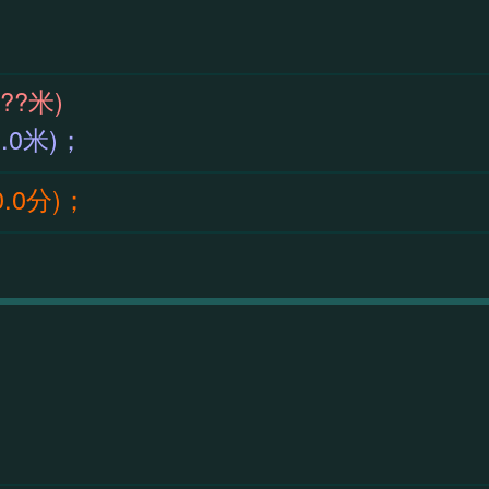
59(??米)
1(2.0米)；
(0.0分)；