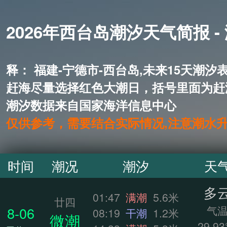
2026年西台岛潮汐天气简报 -
释： 福建-宁德市-西台岛,未来1
赶海尽量选择红色大潮日，括号里面为赶
潮汐数据来自国家海洋信息中心
仅供参考，需要结合实际情况,注意潮水
时间
潮况
潮汐
天
多
01:47
满潮
5.6米
廿四
气
8-06
08:19
干潮
1.2米
微潮
29.93