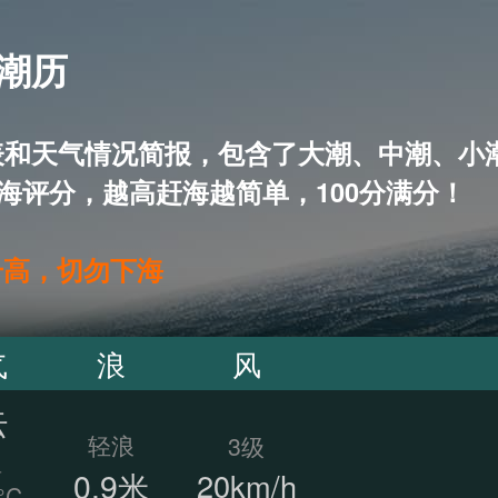
 潮历
5天潮汐表和天气情况简报，包含了大潮、中潮
海评分，越高赶海越简单，100分满分！
升高，切勿下海
气
浪
风
云
轻浪
3级
温
0.9米
20km/h
°C