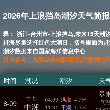
2026年上浪挡岛潮汐天气简报 
释： 浙江-台州市-上浪挡岛,未来
赶海尽量选择红色大潮日，括号里面为赶
潮汐数据来自国家海洋信息中心
仅供参考，需要结合实际情况,注意潮水
时间
潮况
潮汐
天
暴
廿七
04:39
满潮
4.7米
气
8-09
中潮
11:31
干潮
1.3米
27.61