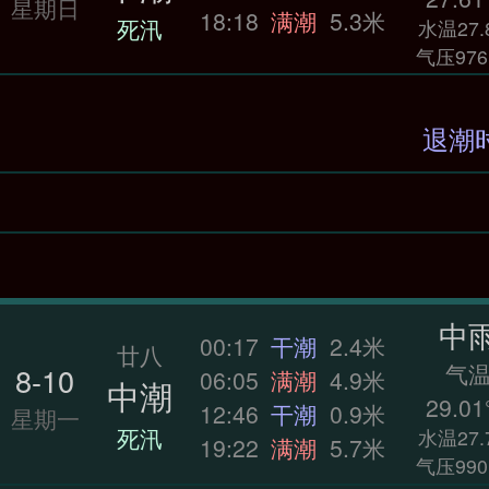
星期日
18:18
满潮
5.3米
死汛
水温27.
气压976
中
00:17
干潮
2.4米
廿八
气
8-10
06:05
满潮
4.9米
中潮
29.01
12:46
干潮
0.9米
星期一
死汛
水温27.
19:22
满潮
5.7米
气压990