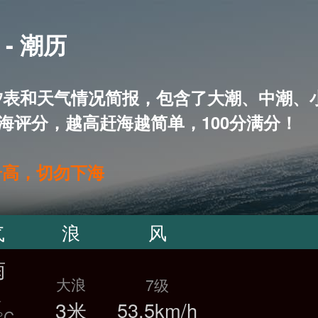
- 潮历
15天潮汐表和天气情况简报，包含了大潮、中
海评分，越高赶海越简单，100分满分！
升高，切勿下海
气
浪
风
雨
大浪
7级
温
3米
53.5km/h
°C