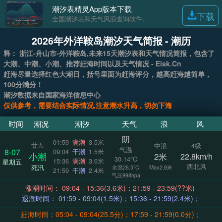
潮汐表精灵App版本下载
下载
全国潮汐表和天气风浪查询软件。
2026年外洋鞍岛潮汐天气简报 - 潮历
释： 浙江-舟山市-外洋鞍岛,未来15天潮汐表和天气情况简报，包含了
大潮、中潮、小潮、推荐赶海时间以及天气情况 - Eisk.Cn
赶海尽量选择红色大潮日，括号里面为赶海评分，越高赶海越简单，
100分满分！
潮汐数据来自国家海洋信息中心
仅供参考，需要结合实际情况,注意潮水升高，切勿下海
时间
潮况
潮汐
天气
浪
风
阴
01:59
满潮
3.5米
廿五
中浪
4级
气温
8-07
09:04
干潮
1.5米
小潮
2米
22.8km/h
30.14°C
15:36
满潮
3.6米
星期五
西北风
死汛
Max2.8米
水温28.5°C
21:59
干潮
2.4米
气压998hpa
涨潮时间： 09:04 - 15:36(3.6米)；21:59 - 23:59(??米)
退潮时间： 01:59 - 09:04(1.5米)；15:36 - 21:59(2.4米)；
赶海时间：05:04 - 09:04(25.5分)；17:59 - 21:59(0.0分)；