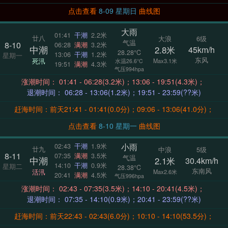
点击查看
8-09 星期日
曲线图
大雨
01:41
干潮
2.2米
廿八
大浪
6级
气温
8-10
06:28
满潮
3.2米
中潮
2.8米
45km/h
28.28°C
13:06
干潮
1.2米
星期一
东风
死汛
Max3.1米
水温26.6°C
19:51
满潮
4.3米
气压994hpa
涨潮时间： 01:41 - 06:28(3.2米)；13:06 - 19:51(4.3米)；
退潮时间： 06:28 - 13:06(1.2米)；19:51 - 23:59(??米)
赶海时间：前天21:41 - 01:41(0.0分)；09:06 - 13:06(41.0分)；
点击查看
8-10 星期一
曲线图
小雨
02:43
干潮
1.9米
廿九
中浪
5级
8-11
07:35
满潮
3.5米
气温
中潮
2.1米
30.4km/h
14:10
干潮
0.9米
星期二
28.38°C
东南风
活汛
Max2.6米
20:41
满潮
4.5米
气压996hpa
涨潮时间： 02:43 - 07:35(3.5米)；14:10 - 20:41(4.5米)；
退潮时间： 07:35 - 14:10(0.9米)；20:41 - 23:59(??米)
赶海时间：前天22:43 - 02:43(6.0分)；10:10 - 14:10(53.5分)；