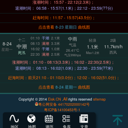
涨潮时间： 15:57 - 22:12(2.3米)；
退潮时间： 06:58 - 15:57(1.1米)；22:12 - 23:59(??分)
赶海时间：11:57 - 15:57(43.5分)；
点击查看
8-23 星期日
曲线图
中雨
01:10
干潮
2.1米
十二
轻浪
2级
8-24
08:13
满潮
3.3米
气温
中潮
1.1米
11.7km/h
16:02
干潮
1.0米
星期一
26.41°C
西风
死汛
Max1.2米
22:30
满潮
2.5米
气压996hpa
涨潮时间： 01:10 - 08:13(3.3米)；16:02 - 22:30(2.5米)；
退潮时间： 08:13 - 16:02(1.0米)；22:30 - 23:59(??米)
赶海时间：前天21:10 - 01:10(0.0分)；12:02 - 16:02(51.0分)；
点击查看
8-24 星期一
曲线图
All
Copyright © 2014
Eisk.CN
.
rights reserved
sitemap
粤公网安备 44170202000142号
粤ICP备14100453号-1
地区
地图
潮历
鱼库
文章