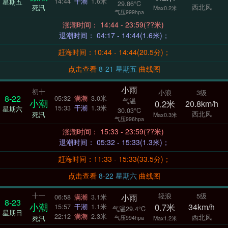
14:44
干潮
1.6米
星期五
29.86°C
西北风
死汛
Max0.2米
气压999hpa
涨潮时间： 14:44 - 23:59(??米)
退潮时间： 04:17 - 14:44(1.6米)；
赶海时间：10:44 - 14:44(20.5分)；
点击查看
8-21 星期五
曲线图
小雨
初十
小浪
3级
8-22
05:32
满潮
3.0米
气温
小潮
0.2米
20.8km/h
15:33
干潮
1.3米
星期六
30.03°C
西北风
死汛
Max0.3米
气压996hpa
涨潮时间： 15:33 - 23:59(??米)
退潮时间： 05:32 - 15:33(1.3米)；
赶海时间：11:33 - 15:33(33.5分)；
点击查看
8-22 星期六
曲线图
十一
轻浪
5级
小雨
06:58
满潮
3.1米
8-23
小潮
0.7米
34km/h
15:57
干潮
1.1米
气温29.4°C
星期日
22:12
满潮
2.3米
西北风
死汛
气压994hpa
Max1.2米