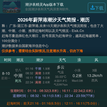
潮汐表精灵App版本下载
下载
全国潮汐表和天气风浪查询软件。
2026年蔚萍港潮汐天气简报 - 潮历
释： 广东-湛江市-蔚萍港,未来15天潮汐表和天气情况简报，包含了大
潮、中潮、小潮、推荐赶海时间以及天气情况 - Eisk.Cn
赶海尽量选择红色大潮日，括号里面为赶海评分，越高赶海越简单，
100分满分！
潮汐数据来自国家海洋信息中心
仅供参考，需要结合实际情况,注意潮水升高，切勿下海
时间
潮况
潮汐
天气
浪
风
多云
01:16
干潮
1.9米
廿八
小浪
3级
气温
8-10
08:32
满潮
3.8米
中潮
0.2米
13.2km/h
33.03°C
16:11
干潮
0.5米
星期一
西风
死汛
Max0.3米
水温31.8°C
22:34
满潮
2.6米
气压997hpa
涨潮时间： 01:16 - 08:32(3.8米)；16:11 - 22:34(2.6米)；
退潮时间： 08:32 - 16:11(0.5米)；22:34 - 23:59(??米)
赶海时间：前天21:16 - 01:16(6.5分)；12:11 - 16:11(75.0分)；