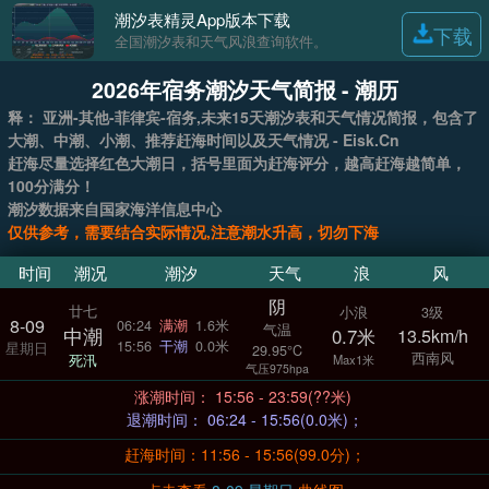
潮汐表精灵App版本下载
下载
全国潮汐表和天气风浪查询软件。
2026年宿务潮汐天气简报 - 潮历
释： 亚洲-其他-菲律宾-宿务,未来15天潮汐表和天气情况简报，包含了
大潮、中潮、小潮、推荐赶海时间以及天气情况 - Eisk.Cn
赶海尽量选择红色大潮日，括号里面为赶海评分，越高赶海越简单，
100分满分！
潮汐数据来自国家海洋信息中心
仅供参考，需要结合实际情况,注意潮水升高，切勿下海
时间
潮况
潮汐
天气
浪
风
阴
廿七
小浪
3级
8-09
06:24
满潮
1.6米
气温
中潮
0.7米
13.5km/h
15:56
干潮
0.0米
星期日
29.95°C
西南风
死汛
Max1米
气压975hpa
涨潮时间： 15:56 - 23:59(??米)
退潮时间： 06:24 - 15:56(0.0米)；
赶海时间：11:56 - 15:56(99.0分)；