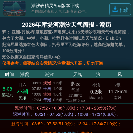
潮汐表精灵App版本下载
下载
全国潮汐表和天气风浪查询软件。
2026年库堤河潮汐天气简报 - 潮历
释： 亚洲-其他-印度尼西亚-库堤河,未来15天潮汐表和天气情况简报，
包含了大潮、中潮、小潮、推荐赶海时间以及天气情况 - Eisk.Cn
赶海尽量选择红色大潮日，括号里面为赶海评分，越高赶海越简单，
100分满分！
潮汐数据来自国家海洋信息中心
仅供参考，需要结合实际情况,注意潮水升高，切勿下海
时间
潮况
潮汐
天气
浪
风
多云
00:21
满潮
1.6米
廿六
小浪
2级
8-08
07:52
干潮
1.0米
气温
小潮
0.2米
11.7km/h
10:08
满潮
1.0米
星期六
27.69°C
南风
死汛
Max0.8米
17:34
干潮
0.6米
气压1010hpa
涨潮时间： 07:52 - 10:08(1.0米)；17:34 - 23:59(??米)
退潮时间： 00:21 - 07:52(1.0米)；10:08 - 17:34(0.6米)；
赶海时间：03:52 - 07:52(51.0分)；13:34 - 17:34(71.0分)；