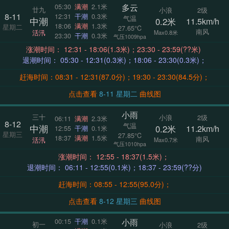
多云
05:30
满潮
2.1米
廿九
小浪
2级
8-11
12:31
干潮
0.3米
气温
中潮
0.2米
11.5km/h
18:06
满潮
1.3米
星期二
27.65°C
南风
活汛
Max0.8米
23:30
干潮
0.3米
气压1009hpa
涨潮时间： 12:31 - 18:06(1.3米)；23:30 - 23:59(??米)
退潮时间： 05:30 - 12:31(0.3米)；18:06 - 23:30(0.3米)；
赶海时间：08:31 - 12:31(87.0分)；19:30 - 23:30(84.5分)；
点击查看
8-11 星期二
曲线图
小雨
三十
小浪
2级
06:11
满潮
2.3米
8-12
气温
中潮
0.2米
11.2km/h
12:55
干潮
0.1米
星期三
27.85°C
18:37
满潮
1.5米
南风
活汛
Max0.7米
气压1010hpa
涨潮时间： 12:55 - 18:37(1.5米)；
退潮时间： 06:11 - 12:55(0.1米)；18:37 - 23:59(??分)
赶海时间：08:55 - 12:55(95.0分)；
点击查看
8-12 星期三
曲线图
小雨
00:15
干潮
0.1米
初一
小浪
2级