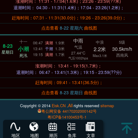
涨潮时间： 11:31 - 17:04(1.6米)；23:26 - 23:59(??米)
退潮时间： 04:30 - 11:31(1.4米)；17:04 - 23:26(1.2米)；
赶海时间：07:31 - 11:31(30.0分)；19:26 - 23:26(39.0分)；
点击查看
8-22 星期六
曲线图
中雨
十一
中浪
5级
06:47
满潮
1.9米
8-23
气温
小潮
2.2米
30.5km/h
13:41
干潮
1.3米
星期日
27.44°C
19:15
满潮
1.7米
西南风
死汛
Max3.1米
气压1002hpa
涨潮时间： 13:41 - 19:15(1.7米)；
退潮时间： 06:47 - 13:41(1.3米)；19:15 - 23:59(??分)
赶海时间：09:41 - 13:41(36.5分)；
点击查看
8-23 星期日
曲线图
All
Copyright © 2014
Eisk.CN
.
rights reserved
sitemap
粤公网安备 44170202000142号
粤ICP备14100453号-1
地区
地图
潮历
鱼库
文章