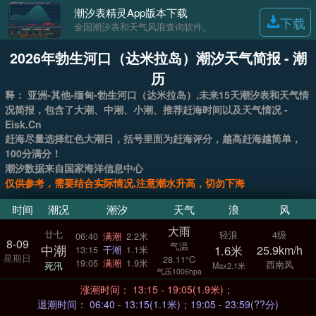
潮汐表精灵App版本下载
下载
全国潮汐表和天气风浪查询软件。
2026年勃生河口（达米拉岛）潮汐天气简报 - 潮
历
释： 亚洲-其他-缅甸-勃生河口（达米拉岛）,未来15天潮汐表和天气情
况简报，包含了大潮、中潮、小潮、推荐赶海时间以及天气情况 -
Eisk.Cn
赶海尽量选择红色大潮日，括号里面为赶海评分，越高赶海越简单，
100分满分！
潮汐数据来自国家海洋信息中心
仅供参考，需要结合实际情况,注意潮水升高，切勿下海
时间
潮况
潮汐
天气
浪
风
大雨
廿七
轻浪
4级
06:40
满潮
2.2米
8-09
气温
中潮
1.6米
25.9km/h
13:15
干潮
1.1米
星期日
28.11°C
19:05
满潮
1.9米
西南风
死汛
Max2.1米
气压1006hpa
涨潮时间： 13:15 - 19:05(1.9米)；
退潮时间： 06:40 - 13:15(1.1米)；19:05 - 23:59(??分)