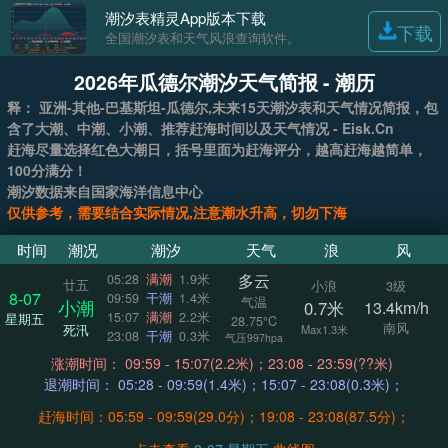
潮汐表精灵App版本下载
下载
全国潮汐表和天气风浪查询软件。
2026年瓜德尔潮汐天气简报 - 潮历
释： 亚洲-其他-巴基斯坦-瓜德尔,未来15天潮汐表和天气情况简报，包
含了大潮、中潮、小潮、推荐赶海时间以及天气情况 - Eisk.Cn
赶海尽量选择红色大潮日，括号里面为赶海评分，越高赶海越简单，
100分满分！
潮汐数据来自国家海洋信息中心
仅供参考，需要结合实际情况,注意潮水升高，切勿下海
时间
潮况
潮汐
天气
浪
风
多云
05:28
满潮
1.9米
廿五
小浪
3级
8-07
09:59
干潮
1.4米
气温
小潮
0.7米
13.4km/h
15:07
满潮
2.2米
星期五
28.75°C
南风
死汛
Max1.3米
23:08
干潮
0.3米
气压997hpa
涨潮时间： 09:59 - 15:07(2.2米)；23:08 - 23:59(??米)
退潮时间： 05:28 - 09:59(1.4米)；15:07 - 23:08(0.3米)；
赶海时间：05:59 - 09:59(29.0分)；19:08 - 23:08(87.5分)；