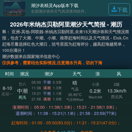
潮汐表精灵App版本下载
下载
全国潮汐表和天气风浪查询软件。
2026年米纳杰贝勒阿里潮汐天气简报 - 潮历
释： 亚洲-其他-阿联酋-米纳杰贝勒阿里,未来15天潮汐表和天气情况简
报，包含了大潮、中潮、小潮、推荐赶海时间以及天气情况 - Eisk.Cn
赶海尽量选择红色大潮日，括号里面为赶海评分，越高赶海越简单，
100分满分！
潮汐数据来自国家海洋信息中心
仅供参考，需要结合实际情况,注意潮水升高，切勿下海
时间
潮况
潮汐
天气
浪
风
晴
05:00
干潮
0.3米
廿八
小浪
2级
8-10
11:38
满潮
1.3米
气温
中潮
0.2米
13.3km/h
15:21
干潮
1.1米
星期一
35.85°C
西北风
死汛
Max0.9米
21:58
满潮
1.9米
气压999hpa
涨潮时间： 05:00 - 11:38(1.3米)；15:21 - 21:58(1.9米)；
退潮时间： 11:38 - 15:21(1.1米)；21:58 - 23:59(??米)
赶海时间：01:00 - 05:00(83.0分)；11:21 - 15:21(47.0分)；