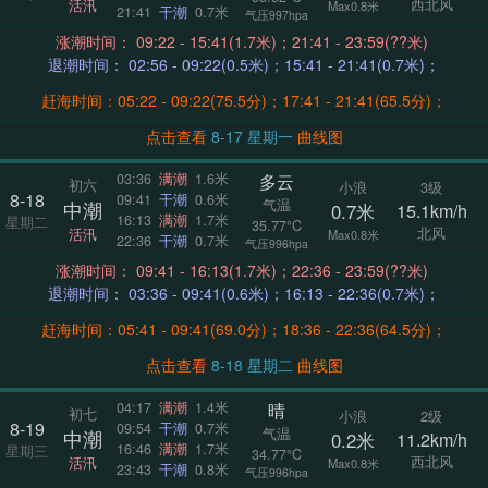
西北风
活汛
Max0.8米
21:41
干潮
0.7米
气压997hpa
涨潮时间： 09:22 - 15:41(1.7米)；21:41 - 23:59(??米)
退潮时间： 02:56 - 09:22(0.5米)；15:41 - 21:41(0.7米)；
赶海时间：05:22 - 09:22(75.5分)；17:41 - 21:41(65.5分)；
点击查看
8-17 星期一
曲线图
多云
03:36
满潮
1.6米
初六
小浪
3级
8-18
09:41
干潮
0.6米
气温
中潮
0.7米
15.1km/h
16:13
满潮
1.7米
星期二
35.77°C
北风
活汛
Max0.8米
22:36
干潮
0.7米
气压996hpa
涨潮时间： 09:41 - 16:13(1.7米)；22:36 - 23:59(??米)
退潮时间： 03:36 - 09:41(0.6米)；16:13 - 22:36(0.7米)；
赶海时间：05:41 - 09:41(69.0分)；18:36 - 22:36(64.5分)；
点击查看
8-18 星期二
曲线图
晴
04:17
满潮
1.4米
初七
小浪
2级
8-19
09:54
干潮
0.7米
气温
中潮
0.2米
11.2km/h
16:46
满潮
1.7米
星期三
34.77°C
西北风
活汛
Max0.8米
23:43
干潮
0.8米
气压996hpa