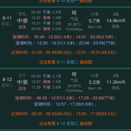
点击查看
8-10 星期一
曲线图
晴
05:49
干潮
0.2米
廿九
小浪
3级
8-11
12:20
满潮
1.4米
气温
中潮
0.7米
14.9km/h
16:31
干潮
1.0米
星期二
35.29°C
西风
活汛
Max1.2米
23:06
满潮
2.0米
气压999hpa
涨潮时间： 05:49 - 12:20(1.4米)；16:31 - 23:06(2.0米)；
退潮时间： 12:20 - 16:31(1.0米)；23:06 - 23:59(??米)
赶海时间：01:49 - 05:49(90.0分)；12:31 - 16:31(49.5分)；
点击查看
8-11 星期二
曲线图
晴
三十
小浪
2级
06:33
干潮
0.1米
8-12
气温
中潮
0.2米
11.3km/h
12:57
满潮
1.5米
星期三
34.63°C
17:29
干潮
0.9米
西风
活汛
Max1.1米
气压999hpa
涨潮时间： 06:33 - 12:57(1.5米)；17:29 - 23:59(??米)
退潮时间： 12:57 - 17:29(0.9米)；
赶海时间：02:33 - 06:33(94.0分)；13:29 - 17:29(53.0分)；
点击查看
8-12 星期三
曲线图