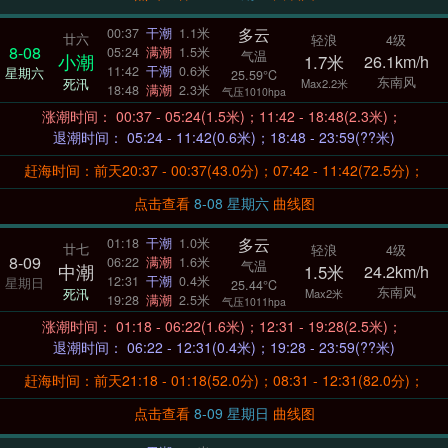
多云
00:37
干潮
1.1米
廿六
轻浪
4级
8-08
05:24
满潮
1.5米
气温
小潮
1.7米
26.1km/h
11:42
干潮
0.6米
星期六
25.59°C
东南风
死汛
Max2.2米
18:48
满潮
2.3米
气压1010hpa
涨潮时间： 00:37 - 05:24(1.5米)；11:42 - 18:48(2.3米)；
退潮时间： 05:24 - 11:42(0.6米)；18:48 - 23:59(??米)
赶海时间：前天20:37 - 00:37(43.0分)；07:42 - 11:42(72.5分)；
点击查看
8-08 星期六
曲线图
多云
01:18
干潮
1.0米
廿七
轻浪
4级
8-09
06:22
满潮
1.6米
气温
中潮
1.5米
24.2km/h
12:31
干潮
0.4米
星期日
25.44°C
东南风
死汛
Max2米
19:28
满潮
2.5米
气压1011hpa
涨潮时间： 01:18 - 06:22(1.6米)；12:31 - 19:28(2.5米)；
退潮时间： 06:22 - 12:31(0.4米)；19:28 - 23:59(??米)
赶海时间：前天21:18 - 01:18(52.0分)；08:31 - 12:31(82.0分)；
点击查看
8-09 星期日
曲线图