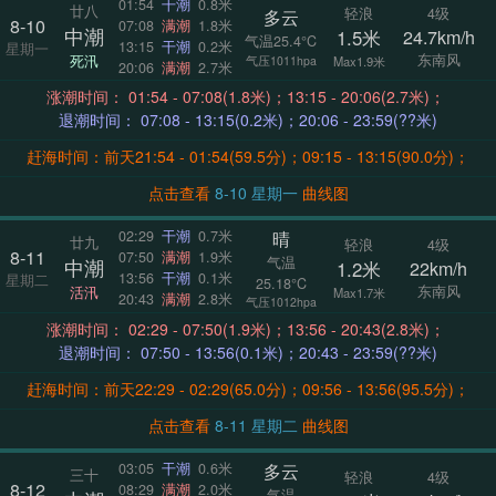
01:54
干潮
0.8米
廿八
轻浪
4级
多云
8-10
07:08
满潮
1.8米
中潮
1.5米
24.7km/h
气温25.4°C
13:15
干潮
0.2米
星期一
东南风
死汛
气压1011hpa
Max1.9米
20:06
满潮
2.7米
涨潮时间： 01:54 - 07:08(1.8米)；13:15 - 20:06(2.7米)；
退潮时间： 07:08 - 13:15(0.2米)；20:06 - 23:59(??米)
赶海时间：前天21:54 - 01:54(59.5分)；09:15 - 13:15(90.0分)；
点击查看
8-10 星期一
曲线图
晴
02:29
干潮
0.7米
廿九
轻浪
4级
8-11
07:50
满潮
1.9米
气温
中潮
1.2米
22km/h
13:56
干潮
0.1米
星期二
25.18°C
东南风
活汛
Max1.7米
20:43
满潮
2.8米
气压1012hpa
涨潮时间： 02:29 - 07:50(1.9米)；13:56 - 20:43(2.8米)；
退潮时间： 07:50 - 13:56(0.1米)；20:43 - 23:59(??米)
赶海时间：前天22:29 - 02:29(65.0分)；09:56 - 13:56(95.5分)；
点击查看
8-11 星期二
曲线图
多云
03:05
干潮
0.6米
三十
轻浪
4级
8-12
08:29
满潮
2.0米
气温