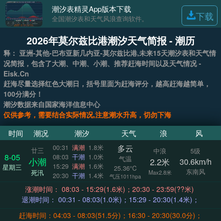
潮汐表精灵App版本下载
下载
全国潮汐表和天气风浪查询软件。
2026年莫尔兹比港潮汐天气简报 - 潮历
释： 亚洲-其他-巴布亚新几内亚-莫尔兹比港,未来15天潮汐表和天气情
况简报，包含了大潮、中潮、小潮、推荐赶海时间以及天气情况 -
Eisk.Cn
赶海尽量选择红色大潮日，括号里面为赶海评分，越高赶海越简单，
100分满分！
潮汐数据来自国家海洋信息中心
仅供参考，需要结合实际情况,注意潮水升高，切勿下海
时间
潮况
潮汐
天气
浪
风
多云
00:31
满潮
1.8米
廿三
中浪
5级
8-05
08:03
干潮
1.0米
气温
小潮
2.2米
30.6km/h
15:29
满潮
1.6米
星期三
25.36°C
东南风
死汛
Max2.8米
20:30
干潮
1.4米
气压1011hpa
涨潮时间： 08:03 - 15:29(1.6米)；20:30 - 23:59(??米)
退潮时间： 00:31 - 08:03(1.0米)；15:29 - 20:30(1.4米)；
赶海时间：04:03 - 08:03(51.5分)；16:30 - 20:30(30.0分)；