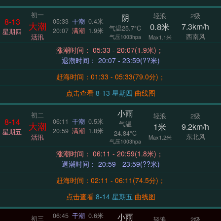
初一
轻浪
2级
阴
8-13
05:33
干潮
0.4米
大潮
0.8米
7.3km/h
气温25.7°C
20:07
满潮
1.9米
星期四
西南风
活汛
气压1003hpa
Max1.1米
涨潮时间： 05:33 - 20:07(1.9米)；
退潮时间： 20:07 - 23:59(??米)
赶海时间：01:33 - 05:33(79.0分)；
点击查看
8-13 星期四
曲线图
小雨
初二
轻浪
2级
8-14
06:11
干潮
0.5米
气温
大潮
1米
9.2km/h
20:59
满潮
1.8米
星期五
24.84°C
东北风
活汛
Max1.2米
气压1003hpa
涨潮时间： 06:11 - 20:59(1.8米)；
退潮时间： 20:59 - 23:59(??米)
赶海时间：02:11 - 06:11(74.5分)；
点击查看
8-14 星期五
曲线图
小雨
06:45
干潮
0.6米
初三
轻浪
2级