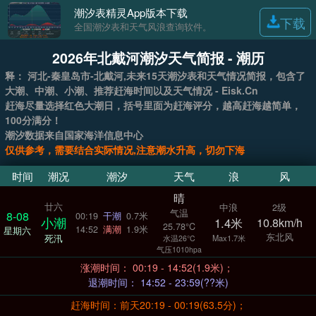
潮汐表精灵App版本下载
下载
全国潮汐表和天气风浪查询软件。
2026年北戴河潮汐天气简报 - 潮历
释： 河北-秦皇岛市-北戴河,未来15天潮汐表和天气情况简报，包含了
大潮、中潮、小潮、推荐赶海时间以及天气情况 - Eisk.Cn
赶海尽量选择红色大潮日，括号里面为赶海评分，越高赶海越简单，
100分满分！
潮汐数据来自国家海洋信息中心
仅供参考，需要结合实际情况,注意潮水升高，切勿下海
时间
潮况
潮汐
天气
浪
风
晴
廿六
中浪
2级
气温
8-08
00:19
干潮
0.7米
小潮
1.4米
10.8km/h
25.78°C
14:52
满潮
1.9米
星期六
东北风
死汛
Max1.7米
水温26°C
气压1010hpa
涨潮时间： 00:19 - 14:52(1.9米)；
退潮时间： 14:52 - 23:59(??米)
赶海时间：前天20:19 - 00:19(63.5分)；