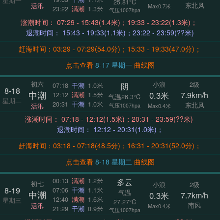
星期一
25.81°C
东北风
活汛
Max0.7米
23:22
满潮
1.3米
气压1007hpa
涨潮时间： 07:29 - 15:43(1.4米)；19:33 - 23:22(1.3米)；
退潮时间： 15:43 - 19:33(1.1米)；23:22 - 23:59(??米)
赶海时间：03:29 - 07:29(54.0分)；15:33 - 19:33(47.0分)；
点击查看
8-17 星期一
曲线图
初六
小浪
2级
阴
07:18
干潮
1.0米
8-18
中潮
0.3米
7.9km/h
12:12
满潮
1.5米
气温26.3°C
星期二
20:31
干潮
1.0米
东北风
活汛
气压1007hpa
Max0.4米
涨潮时间： 07:18 - 12:12(1.5米)；20:31 - 23:59(??米)
退潮时间： 12:12 - 20:31(1.0米)；
赶海时间：03:18 - 07:18(48.5分)；16:31 - 20:31(52.0分)；
点击查看
8-18 星期二
曲线图
多云
00:13
满潮
1.2米
初七
小浪
2级
8-19
07:06
干潮
1.1米
气温
中潮
0.3米
7.7km/h
12:40
满潮
1.6米
星期三
27.27°C
南风
活汛
Max0.4米
21:29
干潮
0.9米
气压1007hpa