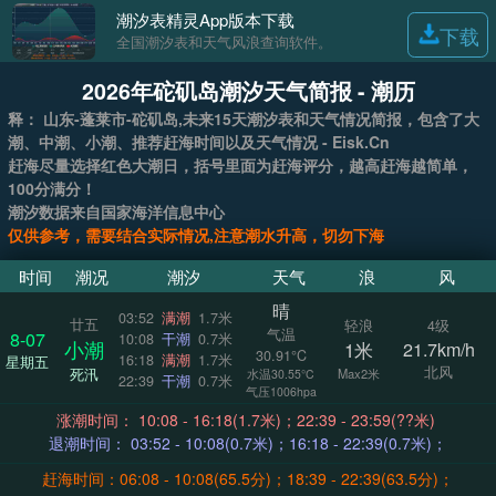
潮汐表精灵App版本下载
下载
全国潮汐表和天气风浪查询软件。
2026年砣矶岛潮汐天气简报 - 潮历
释： 山东-蓬莱市-砣矶岛,未来15天潮汐表和天气情况简报，包含了大
潮、中潮、小潮、推荐赶海时间以及天气情况 - Eisk.Cn
赶海尽量选择红色大潮日，括号里面为赶海评分，越高赶海越简单，
100分满分！
潮汐数据来自国家海洋信息中心
仅供参考，需要结合实际情况,注意潮水升高，切勿下海
时间
潮况
潮汐
天气
浪
风
晴
03:52
满潮
1.7米
廿五
轻浪
4级
气温
8-07
10:08
干潮
0.7米
小潮
1米
21.7km/h
30.91°C
16:18
满潮
1.7米
星期五
北风
死汛
Max2米
水温30.55°C
22:39
干潮
0.7米
气压1006hpa
涨潮时间： 10:08 - 16:18(1.7米)；22:39 - 23:59(??米)
退潮时间： 03:52 - 10:08(0.7米)；16:18 - 22:39(0.7米)；
赶海时间：06:08 - 10:08(65.5分)；18:39 - 22:39(63.5分)；