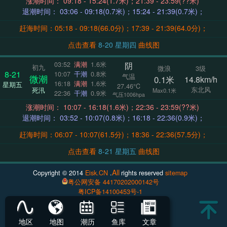
涨潮时间： 09:18 - 15:24(1.7米)；21:39 - 23:59(??米)
退潮时间： 03:06 - 09:18(0.7米)；15:24 - 21:39(0.7米)；
赶海时间：05:18 - 09:18(66.0分)；17:39 - 21:39(64.0分)；
点击查看
8-20 星期四
曲线图
阴
03:52
满潮
1.6米
初九
微浪
3级
8-21
10:07
干潮
0.8米
气温
微潮
0.1米
14.8km/h
16:18
满潮
1.6米
星期五
27.46°C
东北风
死汛
Max0.1米
22:36
干潮
0.9米
气压1006hpa
涨潮时间： 10:07 - 16:18(1.6米)；22:36 - 23:59(??米)
退潮时间： 03:52 - 10:07(0.8米)；16:18 - 22:36(0.9米)；
赶海时间：06:07 - 10:07(61.5分)；18:36 - 22:36(57.5分)；
点击查看
8-21 星期五
曲线图
All
Copyright © 2014
Eisk.CN
.
rights reserved
sitemap
粤公网安备 44170202000142号
粤ICP备14100453号-1
地区
地图
潮历
鱼库
文章