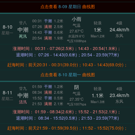
点击查看
8-09 星期日
曲线图
小雨
00:31
干潮
1.2米
廿八
轻浪
4级
气温
8-10
07:26
满潮
2.5米
中潮
1米
24.4km/h
27.67°C
14:43
干潮
0.6米
星期一
东风
死汛
Max1.2米
水温29.6°C
20:54
满潮
1.9米
气压1008hpa
涨潮时间： 00:31 - 07:26(2.5米)；14:43 - 20:54(1.9米)；
退潮时间： 07:26 - 14:43(0.6米)；20:54 - 23:59(??米)
赶海时间：前天20:31 - 00:31(39.0分)；10:43 - 14:43(69.0分)；
点击查看
8-10 星期一
曲线图
阴
01:59
干潮
1.2米
廿九
轻浪
4级
8-11
08:34
满潮
2.6米
气温
中潮
1.1米
23.4km/h
15:52
干潮
0.5米
星期二
27.35°C
东风
活汛
Max1.3米
21:53
满潮
2.1米
气压1007hpa
涨潮时间： 01:59 - 08:34(2.6米)；15:52 - 21:53(2.1米)；
退潮时间： 08:34 - 15:52(0.5米)；21:53 - 23:59(??米)
赶海时间：前天21:59 - 01:59(39.5分)；11:52 - 15:52(75.0分)；