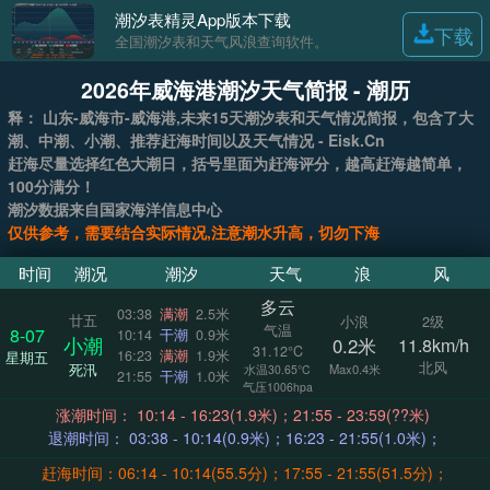
潮汐表精灵App版本下载
下载
全国潮汐表和天气风浪查询软件。
2026年威海港潮汐天气简报 - 潮历
释： 山东-威海市-威海港,未来15天潮汐表和天气情况简报，包含了大
潮、中潮、小潮、推荐赶海时间以及天气情况 - Eisk.Cn
赶海尽量选择红色大潮日，括号里面为赶海评分，越高赶海越简单，
100分满分！
潮汐数据来自国家海洋信息中心
仅供参考，需要结合实际情况,注意潮水升高，切勿下海
时间
潮况
潮汐
天气
浪
风
多云
03:38
满潮
2.5米
廿五
小浪
2级
气温
8-07
10:14
干潮
0.9米
小潮
0.2米
11.8km/h
31.12°C
16:23
满潮
1.9米
星期五
北风
死汛
Max0.4米
水温30.65°C
21:55
干潮
1.0米
气压1006hpa
涨潮时间： 10:14 - 16:23(1.9米)；21:55 - 23:59(??米)
退潮时间： 03:38 - 10:14(0.9米)；16:23 - 21:55(1.0米)；
赶海时间：06:14 - 10:14(55.5分)；17:55 - 21:55(51.5分)；