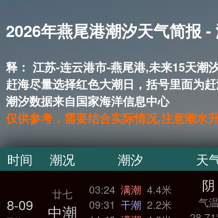
2026年燕尾港潮汐天气简报 -
释： 江苏-连云港市-燕尾港,未来
赶海尽量选择红色大潮日，括号里面为赶
潮汐数据来自国家海洋信息中心
仅供参考，需要结合实际情况,注意潮水
时间
潮况
潮汐
天
阴
03:24
满潮
4.4米
廿七
气
8-09
09:31
干潮
2.2米
中潮
28.71