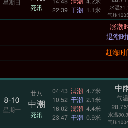
14:48
满潮
4.2米
星期日
死汛
水温31.
22:39
干潮
1.1米
气压1005
赶海时间：0
中
04:43
满潮
4.7米
廿八
气
8-10
10:52
干潮
2.1米
中潮
28.75
16:02
满潮
4.4米
星期一
死汛
水温30.3
23:47
干潮
0.9米
气压1004