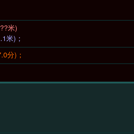
59(??米)
9(1.1米)；
47.0分)；