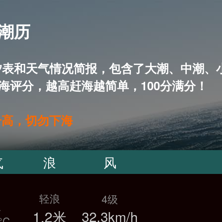
 潮历
15天潮汐表和天气情况简报，包含了大潮、中
海评分，越高赶海越简单，100分满分！
升高，切勿下海
气
浪
风
轻浪
4级
温
1.2米
32.3km/h
°C