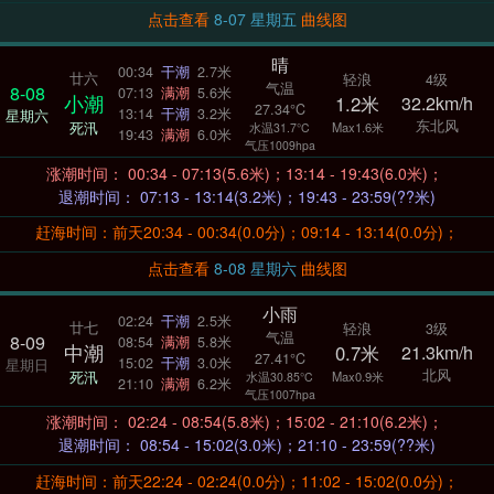
点击查看
8-07 星期五
曲线图
晴
00:34
干潮
2.7米
廿六
轻浪
4级
气温
8-08
07:13
满潮
5.6米
小潮
1.2米
32.2km/h
27.34°C
13:14
干潮
3.2米
星期六
东北风
死汛
Max1.6米
水温31.7°C
19:43
满潮
6.0米
气压1009hpa
涨潮时间： 00:34 - 07:13(5.6米)；13:14 - 19:43(6.0米)；
退潮时间： 07:13 - 13:14(3.2米)；19:43 - 23:59(??米)
赶海时间：前天20:34 - 00:34(0.0分)；09:14 - 13:14(0.0分)；
点击查看
8-08 星期六
曲线图
小雨
02:24
干潮
2.5米
廿七
轻浪
3级
气温
8-09
08:54
满潮
5.8米
中潮
0.7米
21.3km/h
27.41°C
15:02
干潮
3.0米
星期日
北风
死汛
Max0.9米
水温30.85°C
21:10
满潮
6.2米
气压1007hpa
涨潮时间： 02:24 - 08:54(5.8米)；15:02 - 21:10(6.2米)；
退潮时间： 08:54 - 15:02(3.0米)；21:10 - 23:59(??米)
赶海时间：前天22:24 - 02:24(0.0分)；11:02 - 15:02(0.0分)；