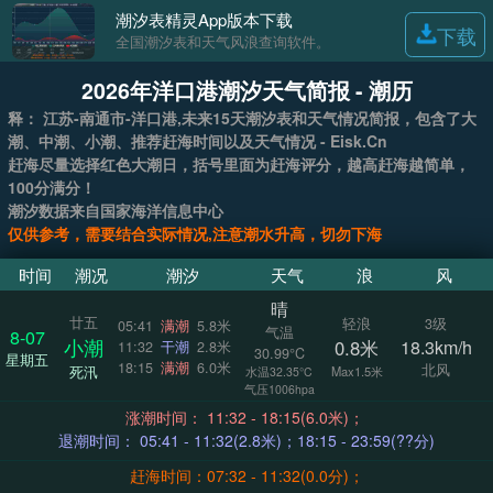
潮汐表精灵App版本下载
下载
全国潮汐表和天气风浪查询软件。
2026年洋口港潮汐天气简报 - 潮历
释： 江苏-南通市-洋口港,未来15天潮汐表和天气情况简报，包含了大
潮、中潮、小潮、推荐赶海时间以及天气情况 - Eisk.Cn
赶海尽量选择红色大潮日，括号里面为赶海评分，越高赶海越简单，
100分满分！
潮汐数据来自国家海洋信息中心
仅供参考，需要结合实际情况,注意潮水升高，切勿下海
时间
潮况
潮汐
天气
浪
风
晴
廿五
轻浪
3级
05:41
满潮
5.8米
气温
8-07
小潮
0.8米
18.3km/h
11:32
干潮
2.8米
30.99°C
星期五
18:15
满潮
6.0米
北风
死汛
Max1.5米
水温32.35°C
气压1006hpa
涨潮时间： 11:32 - 18:15(6.0米)；
退潮时间： 05:41 - 11:32(2.8米)；18:15 - 23:59(??分)
赶海时间：07:32 - 11:32(0.0分)；