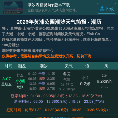
潮汐表精灵App版本下载
下载
全国潮汐表和天气风浪查询软件。
2026年黄浦公园潮汐天气简报 - 潮历
释： 直辖市-上海市-黄浦公园,未来15天潮汐表和天气情况简报，包含
了大潮、中潮、小潮、推荐赶海时间以及天气情况 - Eisk.Cn
赶海尽量选择红色大潮日，括号里面为赶海评分，越高赶海越简单，
100分满分！
潮汐数据来自国家海洋信息中心
仅供参考，需要结合实际情况,注意潮水升高，切勿下海
时间
潮况
潮汐
天气
浪
风
多云
01:30
干潮
1.1米
廿五
2级
小浪
8-07
06:05
满潮
2.3米
气温
小潮
9.2km/h
0.2米
13:36
干潮
0.9米
星期五
31.37°C
北风
死汛
18:59
满潮
2.7米
气压1000hpa
涨潮时间： 01:30 - 06:05(2.3米)；13:36 - 18:59(2.7米)；
退潮时间： 06:05 - 13:36(0.9米)；18:59 - 23:59(??米)
赶海时间：前天21:30 - 01:30(46.5分)；09:36 - 13:36(56.0分)；