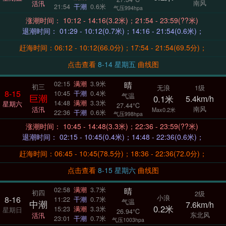
南风
活汛
21:54
干潮
0.6米
气压994hpa
涨潮时间： 10:12 - 14:16(3.2米)；21:54 - 23:59(??米)
退潮时间： 01:29 - 10:12(0.7米)；14:16 - 21:54(0.6米)；
赶海时间：06:12 - 10:12(66.0分)；17:54 - 21:54(69.5分)；
点击查看
8-14 星期五
曲线图
晴
02:15
满潮
3.9米
初三
无浪
1级
8-15
10:45
干潮
0.4米
气温
巨潮
0.1米
5.4km/h
14:48
满潮
3.3米
星期六
27.44°C
南风
活汛
Max0.2米
22:36
干潮
0.6米
气压998hpa
涨潮时间： 10:45 - 14:48(3.3米)；22:36 - 23:59(??米)
退潮时间： 02:15 - 10:45(0.4米)；14:48 - 22:36(0.6米)；
赶海时间：06:45 - 10:45(78.5分)；18:36 - 22:36(72.0分)；
点击查看
8-15 星期六
曲线图
晴
02:58
满潮
3.7米
初四
2级
小浪
8-16
11:22
干潮
0.7米
气温
中潮
7.6km/h
0.2米
15:23
满潮
3.3米
星期日
26.94°C
东北风
活汛
23:01
干潮
0.7米
气压1003hpa