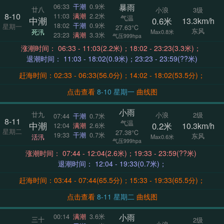
暴雨
06:33
干潮
0.9米
廿八
小浪
3级
8-10
11:03
满潮
2.2米
气温
中潮
0.6米
13.3km/h
18:02
干潮
0.9米
星期一
27.63°C
东风
死汛
Max0.8米
23:23
满潮
3.3米
气压999hpa
涨潮时间： 06:33 - 11:03(2.2米)；18:02 - 23:23(3.3米)；
退潮时间： 11:03 - 18:02(0.9米)；23:23 - 23:59(??米)
赶海时间：02:33 - 06:33(56.0分)；14:02 - 18:02(53.5分)；
点击查看
8-10 星期一
曲线图
小雨
廿九
小浪
2级
07:44
干潮
0.7米
8-11
气温
中潮
0.2米
10.3km/h
12:04
满潮
2.6米
星期二
27.38°C
19:33
干潮
0.7米
东风
活汛
Max0.6米
气压999hpa
涨潮时间： 07:44 - 12:04(2.6米)；19:33 - 23:59(??米)
退潮时间： 12:04 - 19:33(0.7米)；
赶海时间：03:44 - 07:44(65.5分)；15:33 - 19:33(65.5分)；
点击查看
8-11 星期二
曲线图
小雨
00:14
满潮
3.6米
三十
2级