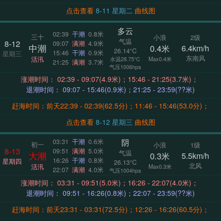
点击查看
8-11 星期二
曲线图
多云
02:39
干潮
0.8米
三十
小浪
2级
气温
8-12
09:07
满潮
4.9米
中潮
0.4米
6.4km/h
26.14°C
15:46
干潮
0.9米
星期三
东南风
活汛
Max0.4米
水温28.75°C
21:25
满潮
3.7米
气压1006hpa
涨潮时间： 02:39 - 09:07(4.9米)；15:46 - 21:25(3.7米)；
退潮时间： 09:07 - 15:46(0.9米)；21:25 - 23:59(??米)
赶海时间：前天22:39 - 02:39(62.5分)；11:46 - 15:46(53.0分)；
点击查看
8-12 星期三
曲线图
阴
03:31
干潮
0.6米
初一
小浪
1级
8-13
09:51
满潮
5.0米
气温
大潮
0.3米
5.5km/h
16:26
干潮
0.8米
星期四
26.13°C
北风
活汛
Max0.3米
22:07
满潮
4.0米
气压1004hpa
涨潮时间： 03:31 - 09:51(5.0米)；16:26 - 22:07(4.0米)；
退潮时间： 09:51 - 16:26(0.8米)；22:07 - 23:59(??米)
赶海时间：前天23:31 - 03:31(72.5分)；12:26 - 16:26(60.5分)；