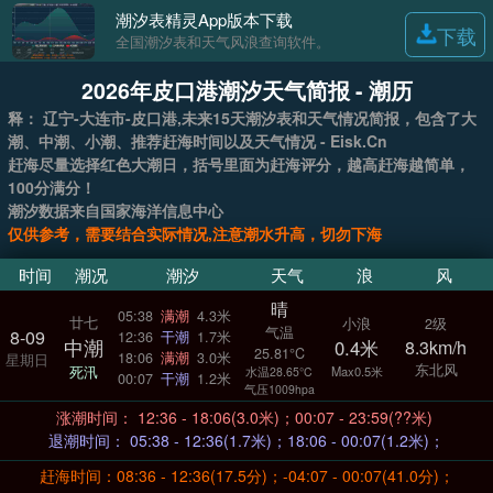
潮汐表精灵App版本下载
下载
全国潮汐表和天气风浪查询软件。
2026年皮口港潮汐天气简报 - 潮历
释： 辽宁-大连市-皮口港,未来15天潮汐表和天气情况简报，包含了大
潮、中潮、小潮、推荐赶海时间以及天气情况 - Eisk.Cn
赶海尽量选择红色大潮日，括号里面为赶海评分，越高赶海越简单，
100分满分！
潮汐数据来自国家海洋信息中心
仅供参考，需要结合实际情况,注意潮水升高，切勿下海
时间
潮况
潮汐
天气
浪
风
晴
05:38
满潮
4.3米
廿七
小浪
2级
气温
8-09
12:36
干潮
1.7米
中潮
0.4米
8.3km/h
25.81°C
18:06
满潮
3.0米
星期日
东北风
死汛
Max0.5米
水温28.65°C
00:07
干潮
1.2米
气压1009hpa
涨潮时间： 12:36 - 18:06(3.0米)；00:07 - 23:59(??米)
退潮时间： 05:38 - 12:36(1.7米)；18:06 - 00:07(1.2米)；
赶海时间：08:36 - 12:36(17.5分)；-04:07 - 00:07(41.0分)；