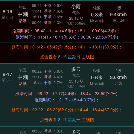
小雨
05:42
干潮
0.6米
初四
轻浪
2级
8-16
11:41
满潮
4.6米
气温
中潮
0.8米
9.4km/h
18:11
干潮
0.6米
星期日
25.12°C
东北风
活汛
Max0.9米
00:06
满潮
4.3米
气压1004hpa
涨潮时间： 05:42 - 11:41(4.6米)；18:11 - 00:06(4.3米)；
退潮时间： 11:41 - 18:11(0.6米)；00:06 - 23:59(??米)
赶海时间：01:42 - 05:42(71.5分)；14:11 - 18:11(69.0分)；
点击查看
8-16 星期日
曲线图
多云
初五
轻浪
2级
06:22
干潮
0.8米
8-17
气温
中潮
0.6米
8.6km/h
12:17
满潮
4.4米
星期一
25.16°C
18:44
干潮
0.7米
北风
活汛
Max0.8米
气压1005hpa
涨潮时间： 06:22 - 12:17(4.4米)；18:44 - 23:59(??米)
退潮时间： 12:17 - 18:44(0.7米)；
赶海时间：02:22 - 06:22(62.0分)；14:44 - 18:44(67.0分)；
点击查看
8-17 星期一
曲线图
多云
00:36
满潮
4.3米
初六
小浪
2级