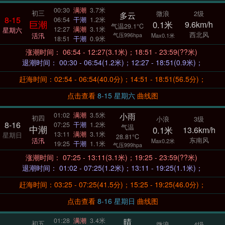
00:30
满潮
3.7米
初三
微浪
2级
多云
8-15
06:54
干潮
1.2米
巨潮
0.1米
9.6km/h
气温29.1°C
12:27
满潮
3.1米
星期六
西北风
活汛
气压996hpa
Max0.1米
18:51
干潮
0.9米
涨潮时间： 06:54 - 12:27(3.1米)；18:51 - 23:59(??米)
退潮时间： 00:30 - 06:54(1.2米)；12:27 - 18:51(0.9米)；
赶海时间：02:54 - 06:54(40.0分)；14:51 - 18:51(56.5分)；
点击查看
8-15 星期六
曲线图
小雨
01:02
满潮
3.5米
初四
小浪
3级
8-16
07:25
干潮
1.2米
气温
中潮
0.1米
13.6km/h
13:11
满潮
3.1米
星期日
28.81°C
东南风
活汛
Max0.2米
19:25
干潮
1.1米
气压999hpa
涨潮时间： 07:25 - 13:11(3.1米)；19:25 - 23:59(??米)
退潮时间： 01:02 - 07:25(1.2米)；13:11 - 19:25(1.1米)；
赶海时间：03:25 - 07:25(41.5分)；15:25 - 19:25(46.0分)；
点击查看
8-16 星期日
曲线图
晴
01:28
满潮
3.4米
初五
微浪
4级