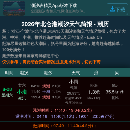
潮汐表精灵App版本下载
下载
全国潮汐表和天气风浪查询软件。
2026年北仑港潮汐天气简报 - 潮历
释： 浙江-宁波市-北仑港,未来15天潮汐表和天气情况简报，包含了大
潮、中潮、小潮、推荐赶海时间以及天气情况 - Eisk.Cn
赶海尽量选择红色大潮日，括号里面为赶海评分，越高赶海越简单，
100分满分！
潮汐数据来自国家海洋信息中心
仅供参考，需要结合实际情况,注意潮水升高，切勿下海
时间
潮况
潮汐
天气
浪
风
小雨
廿六
轻浪
5级
04:18
满潮
2.6米
气温
8-08
小潮
1.3米
35.5km/h
11:40
干潮
1.1米
29.93°C
星期六
19:04
满潮
3.2米
北风
死汛
Max1.6米
水温31.45°C
气压994hpa
涨潮时间： 11:40 - 19:04(3.2米)；
退潮时间： 04:18 - 11:40(1.1米)；19:04 - 23:59(??分)
赶海时间：07:40 - 11:40(44.5分)；