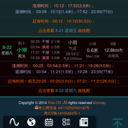
涨潮时间： 10:12 - 17:52(2.9米)；
退潮时间： 03:09 - 10:12(1.4米)；17:52 - 23:59(??分)
赶海时间：06:12 - 10:12(30.5分)；
点击查看
8-21 星期五
曲线图
小雨
00:25
干潮
2.1米
初十
小浪
3级
8-22
03:54
满潮
2.3米
气温
小潮
0.6米
12.8km/h
11:21
干潮
1.5米
星期六
28.54°C
东南风
死汛
Max1.3米
19:28
满潮
3.0米
气压1002hpa
涨潮时间： 00:25 - 03:54(2.3米)；11:21 - 19:28(3.0米)；
退潮时间： 03:54 - 11:21(1.5米)；19:28 - 23:59(??米)
赶海时间：前天20:25 - 00:25(0.0分)；07:21 - 11:21(26.0分)；
点击查看
8-22 星期六
曲线图
All
Copyright © 2014
Eisk.CN
.
rights reserved
sitemap
粤公网安备 44170202000142号
粤ICP备14100453号-1