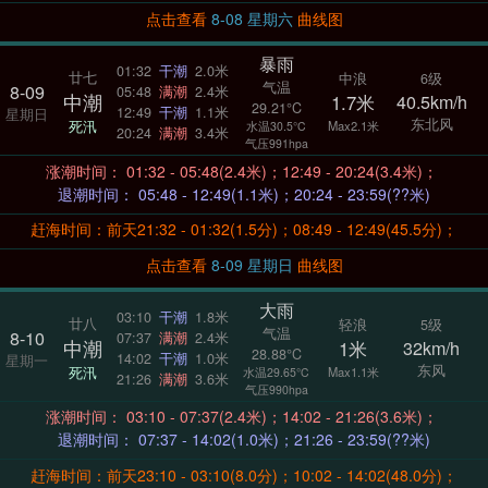
点击查看
8-08 星期六
曲线图
暴雨
01:32
干潮
2.0米
廿七
中浪
6级
气温
8-09
05:48
满潮
2.4米
中潮
1.7米
40.5km/h
29.21°C
12:49
干潮
1.1米
星期日
东北风
死汛
Max2.1米
水温30.5°C
20:24
满潮
3.4米
气压991hpa
涨潮时间： 01:32 - 05:48(2.4米)；12:49 - 20:24(3.4米)；
退潮时间： 05:48 - 12:49(1.1米)；20:24 - 23:59(??米)
赶海时间：前天21:32 - 01:32(1.5分)；08:49 - 12:49(45.5分)；
点击查看
8-09 星期日
曲线图
大雨
03:10
干潮
1.8米
廿八
轻浪
5级
气温
8-10
07:37
满潮
2.4米
中潮
1米
32km/h
28.88°C
14:02
干潮
1.0米
星期一
东风
死汛
Max1.1米
水温29.65°C
21:26
满潮
3.6米
气压990hpa
涨潮时间： 03:10 - 07:37(2.4米)；14:02 - 21:26(3.6米)；
退潮时间： 07:37 - 14:02(1.0米)；21:26 - 23:59(??米)
赶海时间：前天23:10 - 03:10(8.0分)；10:02 - 14:02(48.0分)；