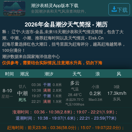
潮汐表精灵App版本下载
下载
全国潮汐表和天气风浪查询软件。
2026年金县潮汐天气简报 - 潮历
释： 辽宁-大连市-金县,未来15天潮汐表和天气情况简报，包含了大
潮、中潮、小潮、推荐赶海时间以及天气情况 - Eisk.Cn
赶海尽量选择红色大潮日，括号里面为赶海评分，越高赶海越简单，
100分满分！
潮汐数据来自国家海洋信息中心
仅供参考，需要结合实际情况,注意潮水升高，切勿下海
时间
潮况
潮汐
天气
浪
风
多云
03:36
干潮
0.8米
廿八
小浪
3级
气温
8-10
10:38
满潮
2.8米
中潮
0.2米
17.3km/h
28.48°C
19:07
干潮
1.6米
星期一
东风
死汛
Max0.3米
水温29.75°C
22:21
满潮
1.9米
气压1008hpa
涨潮时间： 03:36 - 10:38(2.8米)；19:07 - 22:21(1.9米)；
退潮时间： 10:38 - 19:07(1.6米)；22:21 - 23:59(??米)
赶海时间：前天23:36 - 03:36(58.0分)；15:07 - 19:07(22.0分)；