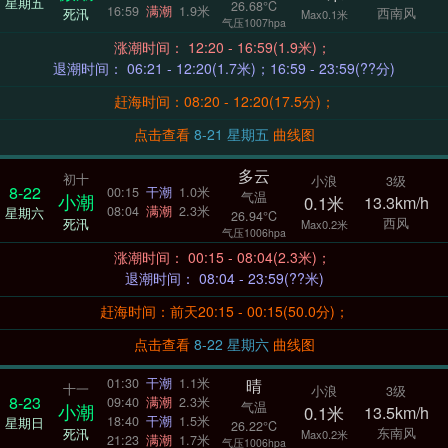
星期五
26.68°C
16:59
满潮
1.9米
西南风
死汛
Max0.1米
气压1007hpa
涨潮时间： 12:20 - 16:59(1.9米)；
退潮时间： 06:21 - 12:20(1.7米)；16:59 - 23:59(??分)
赶海时间：08:20 - 12:20(17.5分)；
点击查看
8-21 星期五
曲线图
多云
初十
小浪
3级
8-22
00:15
干潮
1.0米
气温
小潮
0.1米
13.3km/h
08:04
满潮
2.3米
星期六
26.94°C
西风
死汛
Max0.2米
气压1006hpa
涨潮时间： 00:15 - 08:04(2.3米)；
退潮时间： 08:04 - 23:59(??米)
赶海时间：前天20:15 - 00:15(50.0分)；
点击查看
8-22 星期六
曲线图
晴
01:30
干潮
1.1米
十一
小浪
3级
8-23
09:40
满潮
2.3米
气温
小潮
0.1米
13.5km/h
18:40
干潮
1.5米
星期日
26.22°C
东南风
死汛
Max0.2米
21:23
满潮
1.7米
气压1006hpa