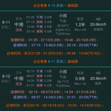
点击查看
8-10 星期一
曲线图
小雨
01:25
干潮
2.0米
廿九
轻浪
4级
气温
8-11
07:13
满潮
5.3米
中潮
1.2米
20.6km/h
28.54°C
13:46
干潮
0.5米
星期二
东南风
活汛
Max1.4米
水温28.15°C
20:16
满潮
6.0米
气压991hpa
涨潮时间： 01:25 - 07:13(5.3米)；13:46 - 20:16(6.0米)；
退潮时间： 07:13 - 13:46(0.5米)；20:16 - 23:59(??米)
赶海时间：前天21:25 - 01:25(0.0分)；09:46 - 13:46(75.5分)；
点击查看
8-11 星期二
曲线图
小雨
02:15
干潮
1.6米
三十
轻浪
4级
8-12
08:07
满潮
5.6米
气温
中潮
0.9米
20.9km/h
14:34
干潮
0.2米
星期三
28.71°C
南风
活汛
Max1.1米
21:01
满潮
6.2米
气压992hpa
涨潮时间： 02:15 - 08:07(5.6米)；14:34 - 21:01(6.2米)；
退潮时间： 08:07 - 14:34(0.2米)；21:01 - 23:59(??米)
赶海时间：前天22:15 - 02:15(18.5分)；10:34 - 14:34(90.0分)；