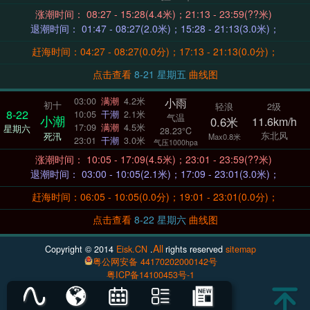
涨潮时间： 08:27 - 15:28(4.4米)；21:13 - 23:59(??米)
退潮时间： 01:47 - 08:27(2.0米)；15:28 - 21:13(3.0米)；
赶海时间：04:27 - 08:27(0.0分)；17:13 - 21:13(0.0分)；
点击查看
8-21 星期五
曲线图
小雨
03:00
满潮
4.2米
初十
轻浪
2级
8-22
10:05
干潮
2.1米
气温
小潮
0.6米
11.6km/h
17:09
满潮
4.5米
星期六
28.23°C
东北风
死汛
Max0.8米
23:01
干潮
3.0米
气压1000hpa
涨潮时间： 10:05 - 17:09(4.5米)；23:01 - 23:59(??米)
退潮时间： 03:00 - 10:05(2.1米)；17:09 - 23:01(3.0米)；
赶海时间：06:05 - 10:05(0.0分)；19:01 - 23:01(0.0分)；
点击查看
8-22 星期六
曲线图
All
Copyright © 2014
Eisk.CN
.
rights reserved
sitemap
粤公网安备 44170202000142号
粤ICP备14100453号-1