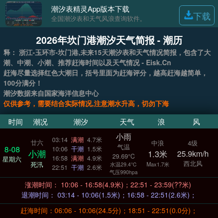
潮汐表精灵App版本下载
下载
全国潮汐表和天气风浪查询软件。
2026年坎门港潮汐天气简报 - 潮历
释： 浙江-玉环市-坎门港,未来15天潮汐表和天气情况简报，包含了大
潮、中潮、小潮、推荐赶海时间以及天气情况 - Eisk.Cn
赶海尽量选择红色大潮日，括号里面为赶海评分，越高赶海越简单，
100分满分！
潮汐数据来自国家海洋信息中心
仅供参考，需要结合实际情况,注意潮水升高，切勿下海
时间
潮况
潮汐
天气
浪
风
小雨
03:14
满潮
4.7米
廿六
中浪
4级
气温
8-08
10:06
干潮
1.5米
小潮
1.3米
25.9km/h
29.69°C
16:58
满潮
4.9米
星期六
西北风
死汛
Max1.7米
水温29.4°C
22:51
干潮
2.6米
气压990hpa
涨潮时间： 10:06 - 16:58(4.9米)；22:51 - 23:59(??米)
退潮时间： 03:14 - 10:06(1.5米)；16:58 - 22:51(2.6米)；
赶海时间：06:06 - 10:06(24.5分)；18:51 - 22:51(0.0分)；