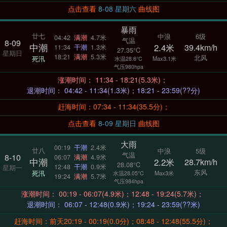
点击查看
8-08 星期六
曲线图
暴雨
廿七
中浪
6级
04:42
满潮
4.7米
气温
8-09
中潮
2.4米
39.4km/h
11:34
干潮
1.3米
27.35°C
星期日
18:21
满潮
5.3米
北风
死汛
Max3.1米
水温28.6°C
气压980hpa
涨潮时间： 11:34 - 18:21(5.3米)；
退潮时间： 04:42 - 11:34(1.3米)；18:21 - 23:59(??分)
赶海时间：07:34 - 11:34(35.5分)；
点击查看
8-09 星期日
曲线图
大雨
00:19
干潮
2.4米
廿八
中浪
5级
气温
8-10
06:07
满潮
4.9米
中潮
2.2米
28.7km/h
28.08°C
12:48
干潮
0.9米
星期一
东风
死汛
Max3米
水温28.05°C
19:24
满潮
5.7米
气压984hpa
涨潮时间： 00:19 - 06:07(4.9米)；12:48 - 19:24(5.7米)；
退潮时间： 06:07 - 12:48(0.9米)；19:24 - 23:59(??米)
赶海时间：前天20:19 - 00:19(0.0分)；08:48 - 12:48(55.5分)；