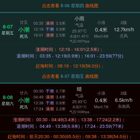
点击查看
8-06 星期四
曲线图
小雨
廿五
小浪
2级
03:35
满潮
3.5米
气温
8-07
小潮
0.4米
12.7km/h
12:19
干潮
0.9米
25.97°C
星期五
16:01
满潮
2.5米
北风
死汛
Max0.8米
水温31.45°C
气压1007hpa
涨潮时间： 12:19 - 16:01(2.5米)；
退潮时间： 03:35 - 12:19(0.9米)；16:01 - 23:59(??分)
赶海时间：08:19 - 12:19(56.0分)；
点击查看
8-07 星期五
曲线图
晴
00:30
干潮
0.7米
廿六
小浪
2级
气温
8-08
04:49
满潮
3.4米
小潮
0.4米
6.5km/h
25.93°C
13:38
干潮
0.9米
星期六
东南风
死汛
Max0.7米
水温31°C
17:24
满潮
2.2米
气压1008hpa
涨潮时间： 00:30 - 04:49(3.4米)；13:38 - 17:24(2.2米)；
退潮时间： 04:49 - 13:38(0.9米)；17:24 - 23:59(??米)
赶海时间：前天20:30 - 00:30(65.5分)；09:38 - 13:38(54.0分)；