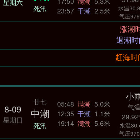
17:50
满潮
5.3米
星期六
死汛
水温30.8
23:57
干潮
2.5米
气压979
赶海时间：0
小
廿七
05:48
满潮
5.0米
气
8-09
中潮
12:35
干潮
1.1米
29.92
星期日
19:14
满潮
5.6米
死汛
水温30.
气压970