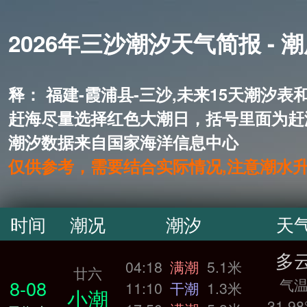
2026年三沙潮汐天气简报 - 
释： 福建-霞浦县-三沙,未来15
赶海尽量选择红色大潮日，括号里面为赶
潮汐数据来自国家海洋信息中心
仅供参考，需要结合实际情况,注意潮水
时间
潮况
潮汐
天
多
04:18
满潮
5.1米
廿六
气
8-08
11:10
干潮
1.3米
小潮
31.98