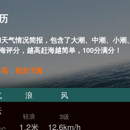
潮历
天潮汐表和天气情况简报，包含了大潮、中潮、
海评分，越高赶海越简单，100分满分！
升高，切勿下海
气
浪
风
云
轻浪
3级
温
1.2米
12.6km/h
°C