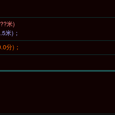
59(??米)
7(2.5米)；
(0.0分)；