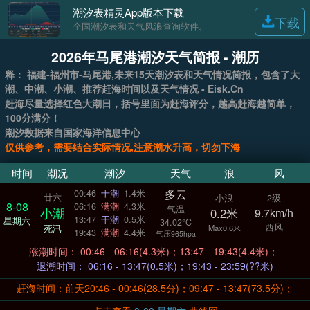
潮汐表精灵App版本下载
下载
全国潮汐表和天气风浪查询软件。
2026年马尾港潮汐天气简报 - 潮历
释： 福建-福州市-马尾港,未来15天潮汐表和天气情况简报，包含了大
潮、中潮、小潮、推荐赶海时间以及天气情况 - Eisk.Cn
赶海尽量选择红色大潮日，括号里面为赶海评分，越高赶海越简单，
100分满分！
潮汐数据来自国家海洋信息中心
仅供参考，需要结合实际情况,注意潮水升高，切勿下海
时间
潮况
潮汐
天气
浪
风
多云
00:46
干潮
1.4米
廿六
小浪
2级
8-08
06:16
满潮
4.3米
气温
小潮
0.2米
9.7km/h
13:47
干潮
0.5米
星期六
34.02°C
西风
死汛
Max0.6米
19:43
满潮
4.4米
气压965hpa
涨潮时间： 00:46 - 06:16(4.3米)；13:47 - 19:43(4.4米)；
退潮时间： 06:16 - 13:47(0.5米)；19:43 - 23:59(??米)
赶海时间：前天20:46 - 00:46(28.5分)；09:47 - 13:47(73.5分)；