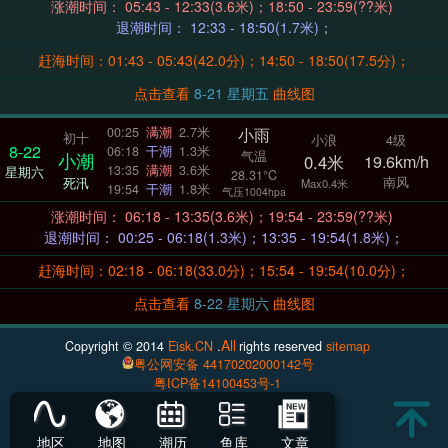
涨潮时间： 05:43 - 12:33(3.6米)；18:50 - 23:59(??米)
退潮时间： 12:33 - 18:50(1.7米)；
赶海时间：01:43 - 05:43(42.0分)；14:50 - 18:50(17.5分)；
点击查看
8-21 星期五
曲线图
小雨
00:25
满潮
2.7米
初十
小浪
4级
8-22
06:18
干潮
1.3米
气温
小潮
0.4米
19.6km/h
13:35
满潮
3.6米
星期六
28.31°C
南风
死汛
Max0.4米
19:54
干潮
1.8米
气压1004hpa
涨潮时间： 06:18 - 13:35(3.6米)；19:54 - 23:59(??米)
退潮时间： 00:25 - 06:18(1.3米)；13:35 - 19:54(1.8米)；
赶海时间：02:18 - 06:18(33.0分)；15:54 - 19:54(10.0分)；
点击查看
8-22 星期六
曲线图
All
Copyright © 2014
Eisk.CN
.
rights reserved
sitemap
粤公网安备 44170202000142号
粤ICP备14100453号-1
地区
地图
潮历
鱼库
文章