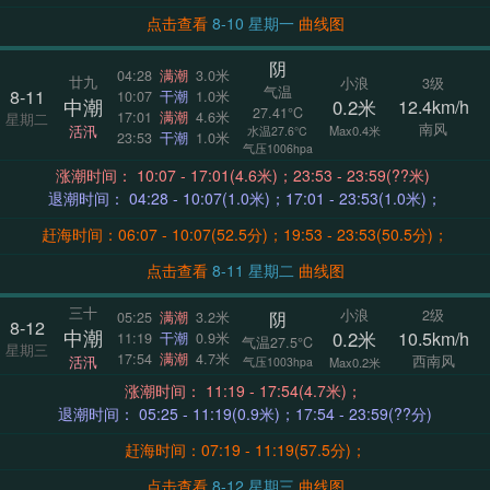
点击查看
8-10 星期一
曲线图
阴
04:28
满潮
3.0米
廿九
小浪
3级
气温
8-11
10:07
干潮
1.0米
中潮
0.2米
12.4km/h
27.41°C
17:01
满潮
4.6米
星期二
南风
活汛
Max0.4米
水温27.6°C
23:53
干潮
1.0米
气压1006hpa
涨潮时间： 10:07 - 17:01(4.6米)；23:53 - 23:59(??米)
退潮时间： 04:28 - 10:07(1.0米)；17:01 - 23:53(1.0米)；
赶海时间：06:07 - 10:07(52.5分)；19:53 - 23:53(50.5分)；
点击查看
8-11 星期二
曲线图
三十
小浪
2级
阴
05:25
满潮
3.2米
8-12
中潮
0.2米
10.5km/h
11:19
干潮
0.9米
气温27.5°C
星期三
17:54
满潮
4.7米
西南风
活汛
气压1003hpa
Max0.2米
涨潮时间： 11:19 - 17:54(4.7米)；
退潮时间： 05:25 - 11:19(0.9米)；17:54 - 23:59(??分)
赶海时间：07:19 - 11:19(57.5分)；
点击查看
8-12 星期三
曲线图