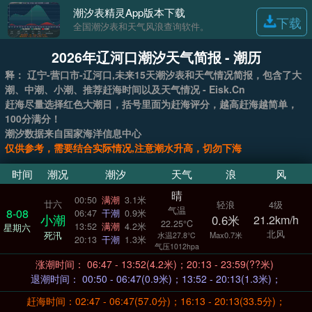
潮汐表精灵App版本下载
下载
全国潮汐表和天气风浪查询软件。
2026年辽河口潮汐天气简报 - 潮历
释： 辽宁-营口市-辽河口,未来15天潮汐表和天气情况简报，包含了大
潮、中潮、小潮、推荐赶海时间以及天气情况 - Eisk.Cn
赶海尽量选择红色大潮日，括号里面为赶海评分，越高赶海越简单，
100分满分！
潮汐数据来自国家海洋信息中心
仅供参考，需要结合实际情况,注意潮水升高，切勿下海
时间
潮况
潮汐
天气
浪
风
晴
00:50
满潮
3.1米
廿六
轻浪
4级
气温
8-08
06:47
干潮
0.9米
小潮
0.6米
21.2km/h
22.25°C
13:52
满潮
4.2米
星期六
北风
死汛
Max0.7米
水温27.8°C
20:13
干潮
1.3米
气压1012hpa
涨潮时间： 06:47 - 13:52(4.2米)；20:13 - 23:59(??米)
退潮时间： 00:50 - 06:47(0.9米)；13:52 - 20:13(1.3米)；
赶海时间：02:47 - 06:47(57.0分)；16:13 - 20:13(33.5分)；