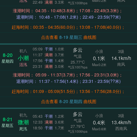
活汛
Max0.2米
22:49
满潮
3.3米
气压1008hpa
涨潮时间： 04:35 - 10:48(3.8米)；17:08 - 22:49(3.3米)；
退潮时间： 10:48 - 17:08(1.2米)；22:49 - 23:59(??米)
赶海时间：00:35 - 04:35(60.0分)；13:08 - 17:08(40.0分)；
点击查看
8-19 星期三
曲线图
多云
05:09
干潮
1.0米
初八
小浪
3级
8-20
11:37
满潮
3.7米
气温
小潮
0.1米
14.1km/h
17:56
干潮
1.4米
星期四
25.77°C
南风
活汛
Max0.2米
23:31
满潮
3.0米
气压1007hpa
涨潮时间： 05:09 - 11:37(3.7米)；17:56 - 23:31(3.0米)；
退潮时间： 11:37 - 17:56(1.4米)；23:31 - 23:59(??米)
赶海时间：01:09 - 05:09(51.5分)；13:56 - 17:56(28.0分)；
点击查看
8-20 星期四
曲线图
多云
初九
小浪
3级
05:43
干潮
1.2米
8-21
气温
微潮
0.4米
13.4km/h
12:33
满潮
3.6米
星期五
27.79°C
18:50
干潮
1.7米
西南风
死汛
Max0.6米
气压1006hpa