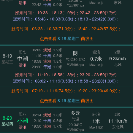
29.36°C
东风
活汛
Max0.8米
22:42
干潮
0.9米
气压997hpa
涨潮时间： 10:33 - 18:13(1.9米)；22:42 - 23:59(??米)
退潮时间： 05:46 - 10:33(0.6米)；18:13 - 22:42(0.9米)；
赶海时间：06:33 - 10:33(71.0分)；18:42 - 22:42(57.5分)；
点击查看
8-18 星期二
曲线图
06:02
满潮
1.9米
初七
轻浪
2级
阴
8-19
11:19
干潮
0.5米
中潮
0.7米
9.3km/h
气温30.3°C
18:58
满潮
1.8米
星期三
北风
活汛
气压996hpa
Max0.8米
23:20
干潮
1.0米
涨潮时间： 11:19 - 18:58(1.8米)；23:20 - 23:59(??米)
退潮时间： 06:02 - 11:19(0.5米)；18:58 - 23:20(1.0米)；
赶海时间：07:19 - 11:19(74.5分)；19:20 - 23:20(49.0分)；
点击查看
8-19 星期三
曲线图
多云
初八
轻浪
2级
06:14
满潮
1.8米
8-20
气温
小潮
1米
11.1km/h
12:10
干潮
0.5米
星期四
29.34°C
19:50
满潮
1.7米
东北风
活汛
Max1.5米
气压997hpa