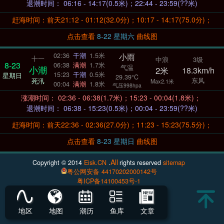
退潮时间： 06:16 - 14:17(0.5米)；22:44 - 23:59(??米)
赶海时间：前天21:12 - 01:12(32.0分)；10:17 - 14:17(75.0分)；
点击查看
8-22 星期六
曲线图
小雨
02:36
干潮
1.5米
十一
中浪
3级
8-23
06:38
满潮
1.7米
气温
小潮
2米
18.3km/h
15:23
干潮
0.5米
星期日
29.39°C
东风
死汛
Max2.1米
00:04
满潮
1.8米
气压998hpa
涨潮时间： 02:36 - 06:38(1.7米)；15:23 - 00:04(1.8米)；
退潮时间： 06:38 - 15:23(0.5米)；00:04 - 23:59(??米)
赶海时间：前天22:36 - 02:36(27.0分)；11:23 - 15:23(75.5分)；
点击查看
8-23 星期日
曲线图
All
Copyright © 2014
Eisk.CN
.
rights reserved
sitemap
粤公网安备 44170202000142号
粤ICP备14100453号-1
地区
地图
潮历
鱼库
文章