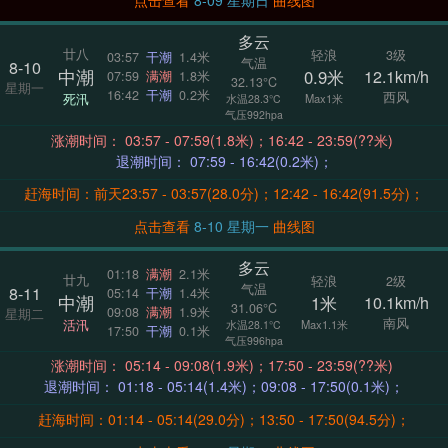
点击查看
8-09 星期日
曲线图
多云
廿八
轻浪
3级
03:57
干潮
1.4米
气温
8-10
中潮
0.9米
12.1km/h
07:59
满潮
1.8米
32.13°C
星期一
16:42
干潮
0.2米
西风
死汛
Max1米
水温28.3°C
气压992hpa
涨潮时间： 03:57 - 07:59(1.8米)；16:42 - 23:59(??米)
退潮时间： 07:59 - 16:42(0.2米)；
赶海时间：前天23:57 - 03:57(28.0分)；12:42 - 16:42(91.5分)；
点击查看
8-10 星期一
曲线图
多云
01:18
满潮
2.1米
廿九
轻浪
2级
气温
8-11
05:14
干潮
1.4米
中潮
1米
10.1km/h
31.06°C
09:08
满潮
1.9米
星期二
南风
活汛
Max1.1米
水温28.1°C
17:50
干潮
0.1米
气压996hpa
涨潮时间： 05:14 - 09:08(1.9米)；17:50 - 23:59(??米)
退潮时间： 01:18 - 05:14(1.4米)；09:08 - 17:50(0.1米)；
赶海时间：01:14 - 05:14(29.0分)；13:50 - 17:50(94.5分)；