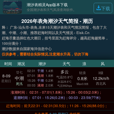
潮汐表精灵App版本下载
下载
全国潮汐表和天气风浪查询软件。
2026年表角潮汐天气简报 - 潮历
释： 广东-汕头市-表角,未来15天潮汐表和天气情况简报，包含了大
潮、中潮、小潮、推荐赶海时间以及天气情况 - Eisk.Cn
赶海尽量选择红色大潮日，括号里面为赶海评分，越高赶海越简单，
100分满分！
潮汐数据来自国家海洋信息中心
仅供参考，需要结合实际情况,注意潮水升高，切勿下海
时间
潮况
潮汐
天气
浪
风
02:31
干潮
1.4米
多云
廿七
轻浪
3级
8-09
07:01
满潮
1.8米
气温33.8°C
中潮
0.8米
12.2km/h
15:26
干潮
0.2米
星期日
水温28.6°C
西北风
死汛
Max0.9米
00:03
满潮
2.0米
气压992hpa
涨潮时间： 02:31 - 07:01(1.8米)；15:26 - 00:03(2.0米)；
退潮时间： 07:01 - 15:26(0.2米)；00:03 - 23:59(??米)
赶海时间：前天22:31 - 02:31(30.5分)；11:26 - 15:26(88.0分)；