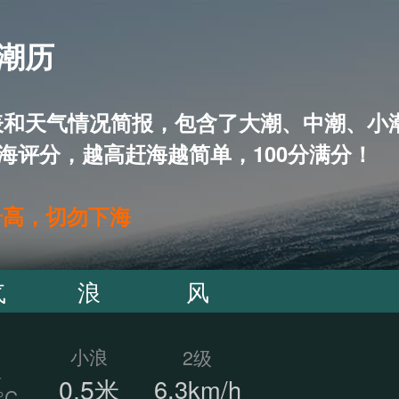
 潮历
5天潮汐表和天气情况简报，包含了大潮、中潮
海评分，越高赶海越简单，100分满分！
升高，切勿下海
气
浪
风
小浪
2级
温
0.5米
6.3km/h
°C