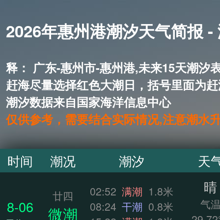
2026年惠州港潮汐天气简报 -
释： 广东-惠州市-惠州港,未来1
赶海尽量选择红色大潮日，括号里面为赶
潮汐数据来自国家海洋信息中心
仅供参考，需要结合实际情况,注意潮水
时间
潮况
潮汐
天
晴
02:52
满潮
1.8米
廿四
气
8-06
08:24
干潮
0.8米
微潮
29.72