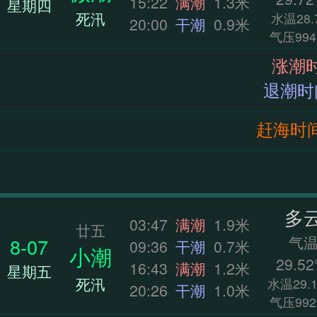
15:22
满潮
1.3米
星期四
死汛
水温28.
20:00
干潮
0.9米
气压994
赶海时间：0
多
03:47
满潮
1.9米
廿五
气
8-07
09:36
干潮
0.7米
小潮
29.52
16:43
满潮
1.2米
星期五
死汛
水温29.1
20:26
干潮
1.0米
气压992