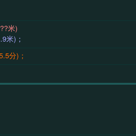
59(??米)
0(0.9米)；
55.5分)；