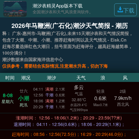
潮汐表精灵App版本下载
下载
全国潮汐表和天气风浪查询软件。
2026年马鞭洲(广石化)潮汐天气简报 - 潮历
释： 广东-惠州市-马鞭洲(广石化),未来15天潮汐表和天气情况简报，
包含了大潮、中潮、小潮、推荐赶海时间以及天气情况 - Eisk.Cn
赶海尽量选择红色大潮日，括号里面为赶海评分，越高赶海越简单，
100分满分！
潮汐数据来自国家海洋信息中心
仅供参考，需要结合实际情况,注意潮水升高，切勿下海
时间
潮况
潮汐
天气
浪
风
多云
04:11
满潮
2.1米
廿六
轻浪
2级
气温
8-08
12:56
干潮
0.6米
小潮
0.6米
7.9km/h
32.85°C
18:06
满潮
1.2米
星期六
西北风
死汛
Max0.7米
水温29.4°C
20:29
干潮
1.1米
气压995hpa
涨潮时间： 12:56 - 18:06(1.2米)；20:29 - 23:59(??米)
退潮时间： 04:11 - 12:56(0.6米)；18:06 - 20:29(1.1米)；
赶海时间：08:56 - 12:56(72.5分)；16:29 - 20:29(46.0分)；