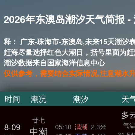
2026年东澳岛潮汐天气简报 -
释： 广东-珠海市-东澳岛,未来1
赶海尽量选择红色大潮日，括号里面为赶
潮汐数据来自国家海洋信息中心
仅供参考，需要结合实际情况,注意潮水
时间
潮况
潮汐
天
多
廿七
气
8-09
05:10
满潮
2.3米
中潮
31.54