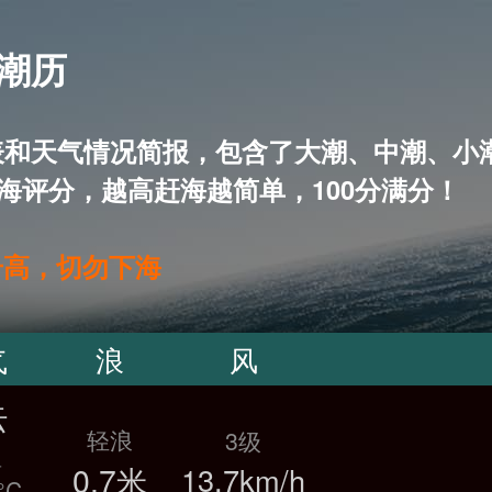
 潮历
5天潮汐表和天气情况简报，包含了大潮、中潮
海评分，越高赶海越简单，100分满分！
升高，切勿下海
气
浪
风
云
轻浪
3级
温
0.7米
13.7km/h
°C