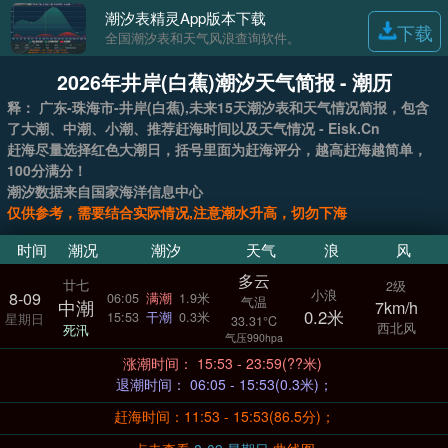
潮汐表精灵App版本下载
下载
全国潮汐表和天气风浪查询软件。
2026年井岸(白蕉)潮汐天气简报 - 潮历
释： 广东-珠海市-井岸(白蕉),未来15天潮汐表和天气情况简报，包含
了大潮、中潮、小潮、推荐赶海时间以及天气情况 - Eisk.Cn
赶海尽量选择红色大潮日，括号里面为赶海评分，越高赶海越简单，
100分满分！
潮汐数据来自国家海洋信息中心
仅供参考，需要结合实际情况,注意潮水升高，切勿下海
时间
潮况
潮汐
天气
浪
风
多云
廿七
2级
小浪
8-09
06:05
满潮
1.9米
气温
中潮
7km/h
0.2米
15:53
干潮
0.3米
星期日
33.31°C
西北风
死汛
气压990hpa
涨潮时间： 15:53 - 23:59(??米)
退潮时间： 06:05 - 15:53(0.3米)；
赶海时间：11:53 - 15:53(86.5分)；