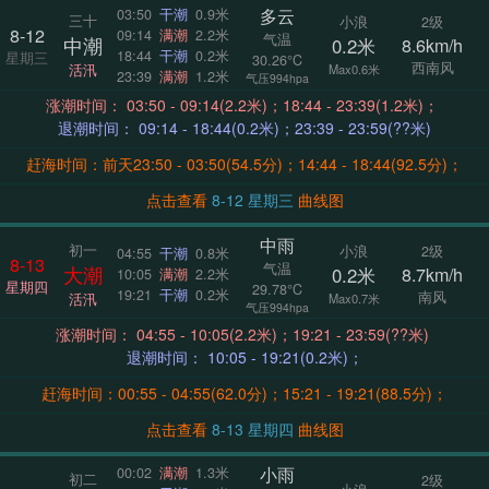
多云
03:50
干潮
0.9米
三十
小浪
2级
8-12
09:14
满潮
2.2米
气温
中潮
0.2米
8.6km/h
18:44
干潮
0.2米
星期三
30.26°C
西南风
活汛
Max0.6米
23:39
满潮
1.2米
气压994hpa
涨潮时间： 03:50 - 09:14(2.2米)；18:44 - 23:39(1.2米)；
退潮时间： 09:14 - 18:44(0.2米)；23:39 - 23:59(??米)
赶海时间：前天23:50 - 03:50(54.5分)；14:44 - 18:44(92.5分)；
点击查看
8-12 星期三
曲线图
中雨
初一
小浪
2级
04:55
干潮
0.8米
8-13
气温
大潮
0.2米
8.7km/h
10:05
满潮
2.2米
星期四
29.78°C
19:21
干潮
0.2米
南风
活汛
Max0.7米
气压994hpa
涨潮时间： 04:55 - 10:05(2.2米)；19:21 - 23:59(??米)
退潮时间： 10:05 - 19:21(0.2米)；
赶海时间：00:55 - 04:55(62.0分)；15:21 - 19:21(88.5分)；
点击查看
8-13 星期四
曲线图
小雨
00:02
满潮
1.3米
初二
2级