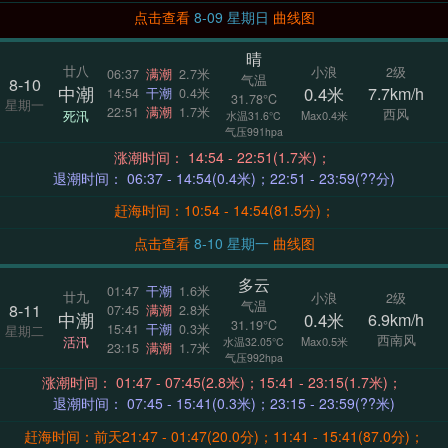
点击查看
8-09 星期日
曲线图
晴
廿八
小浪
2级
06:37
满潮
2.7米
气温
8-10
中潮
0.4米
7.7km/h
14:54
干潮
0.4米
31.78°C
星期一
22:51
满潮
1.7米
西风
死汛
Max0.4米
水温31.6°C
气压991hpa
涨潮时间： 14:54 - 22:51(1.7米)；
退潮时间： 06:37 - 14:54(0.4米)；22:51 - 23:59(??分)
赶海时间：10:54 - 14:54(81.5分)；
点击查看
8-10 星期一
曲线图
多云
01:47
干潮
1.6米
廿九
小浪
2级
气温
8-11
07:45
满潮
2.8米
中潮
0.4米
6.9km/h
31.19°C
15:41
干潮
0.3米
星期二
西南风
活汛
Max0.5米
水温32.05°C
23:15
满潮
1.7米
气压992hpa
涨潮时间： 01:47 - 07:45(2.8米)；15:41 - 23:15(1.7米)；
退潮时间： 07:45 - 15:41(0.3米)；23:15 - 23:59(??米)
赶海时间：前天21:47 - 01:47(20.0分)；11:41 - 15:41(87.0分)；