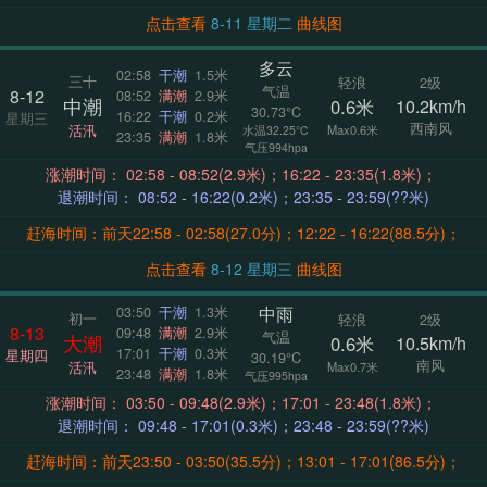
点击查看
8-11 星期二
曲线图
多云
02:58
干潮
1.5米
三十
轻浪
2级
气温
8-12
08:52
满潮
2.9米
中潮
0.6米
10.2km/h
30.73°C
16:22
干潮
0.2米
星期三
西南风
活汛
Max0.6米
水温32.25°C
23:35
满潮
1.8米
气压994hpa
涨潮时间： 02:58 - 08:52(2.9米)；16:22 - 23:35(1.8米)；
退潮时间： 08:52 - 16:22(0.2米)；23:35 - 23:59(??米)
赶海时间：前天22:58 - 02:58(27.0分)；12:22 - 16:22(88.5分)；
点击查看
8-12 星期三
曲线图
中雨
03:50
干潮
1.3米
初一
轻浪
2级
8-13
09:48
满潮
2.9米
气温
大潮
0.6米
10.5km/h
17:01
干潮
0.3米
星期四
30.19°C
南风
活汛
Max0.7米
23:48
满潮
1.8米
气压995hpa
涨潮时间： 03:50 - 09:48(2.9米)；17:01 - 23:48(1.8米)；
退潮时间： 09:48 - 17:01(0.3米)；23:48 - 23:59(??米)
赶海时间：前天23:50 - 03:50(35.5分)；13:01 - 17:01(86.5分)；