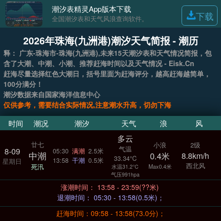
潮汐表精灵App版本下载
下载
全国潮汐表和天气风浪查询软件。
2026年珠海(九洲港)潮汐天气简报 - 潮历
释： 广东-珠海市-珠海(九洲港),未来15天潮汐表和天气情况简报，包
含了大潮、中潮、小潮、推荐赶海时间以及天气情况 - Eisk.Cn
赶海尽量选择红色大潮日，括号里面为赶海评分，越高赶海越简单，
100分满分！
潮汐数据来自国家海洋信息中心
仅供参考，需要结合实际情况,注意潮水升高，切勿下海
时间
潮况
潮汐
天气
浪
风
多云
廿七
小浪
2级
气温
8-09
05:30
满潮
2.5米
中潮
0.4米
8.8km/h
33.34°C
13:58
干潮
0.5米
星期日
西北风
死汛
Max0.4米
水温31.2°C
气压991hpa
涨潮时间： 13:58 - 23:59(??米)
退潮时间： 05:30 - 13:58(0.5米)；
赶海时间：09:58 - 13:58(73.0分)；