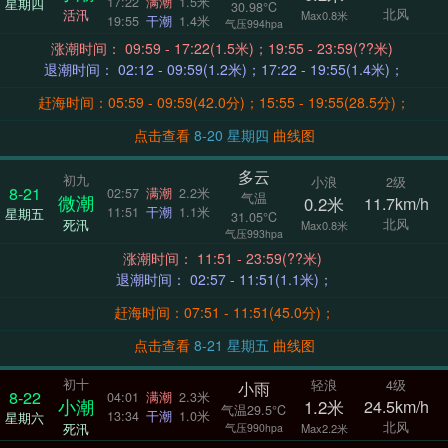
17:22
满潮
1.5米
星期四
30.98°C
北风
活汛
Max0.8米
19:55
干潮
1.4米
气压994hpa
涨潮时间： 09:59 - 17:22(1.5米)；19:55 - 23:59(??米)
退潮时间： 02:12 - 09:59(1.2米)；17:22 - 19:55(1.4米)；
赶海时间：05:59 - 09:59(42.0分)；15:55 - 19:55(28.5分)；
点击查看
8-20 星期四
曲线图
多云
初九
小浪
2级
8-21
02:57
满潮
2.2米
气温
微潮
0.2米
11.7km/h
11:51
干潮
1.1米
星期五
31.05°C
北风
死汛
Max0.8米
气压993hpa
涨潮时间： 11:51 - 23:59(??米)
退潮时间： 02:57 - 11:51(1.1米)；
赶海时间：07:51 - 11:51(45.0分)；
点击查看
8-21 星期五
曲线图
初十
轻浪
4级
小雨
8-22
04:01
满潮
2.3米
小潮
1.2米
24.5km/h
气温29.5°C
13:34
干潮
1.0米
星期六
北风
死汛
气压990hpa
Max2.2米