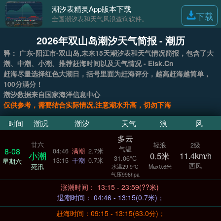
潮汐表精灵App版本下载
下载
全国潮汐表和天气风浪查询软件。
2026年双山岛潮汐天气简报 - 潮历
释： 广东-阳江市-双山岛,未来15天潮汐表和天气情况简报，包含了大
潮、中潮、小潮、推荐赶海时间以及天气情况 - Eisk.Cn
赶海尽量选择红色大潮日，括号里面为赶海评分，越高赶海越简单，
100分满分！
潮汐数据来自国家海洋信息中心
仅供参考，需要结合实际情况,注意潮水升高，切勿下海
时间
潮况
潮汐
天气
浪
风
多云
廿六
轻浪
2级
气温
8-08
04:46
满潮
2.7米
小潮
0.5米
11.4km/h
31.06°C
13:15
干潮
0.7米
星期六
西风
死汛
Max0.6米
水温29.9°C
气压996hpa
涨潮时间： 13:15 - 23:59(??米)
退潮时间： 04:46 - 13:15(0.7米)；
赶海时间：09:15 - 13:15(63.0分)；