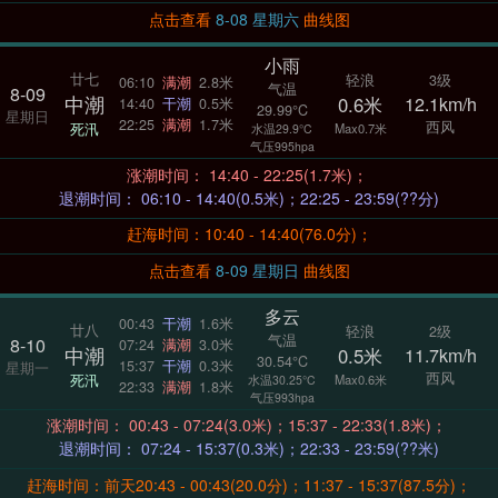
点击查看
8-08 星期六
曲线图
小雨
廿七
轻浪
3级
06:10
满潮
2.8米
气温
8-09
中潮
0.6米
12.1km/h
14:40
干潮
0.5米
29.99°C
星期日
22:25
满潮
1.7米
西风
死汛
Max0.7米
水温29.9°C
气压995hpa
涨潮时间： 14:40 - 22:25(1.7米)；
退潮时间： 06:10 - 14:40(0.5米)；22:25 - 23:59(??分)
赶海时间：10:40 - 14:40(76.0分)；
点击查看
8-09 星期日
曲线图
多云
00:43
干潮
1.6米
廿八
轻浪
2级
气温
8-10
07:24
满潮
3.0米
中潮
0.5米
11.7km/h
30.54°C
15:37
干潮
0.3米
星期一
西风
死汛
Max0.6米
水温30.25°C
22:33
满潮
1.8米
气压993hpa
涨潮时间： 00:43 - 07:24(3.0米)；15:37 - 22:33(1.8米)；
退潮时间： 07:24 - 15:37(0.3米)；22:33 - 23:59(??米)
赶海时间：前天20:43 - 00:43(20.0分)；11:37 - 15:37(87.5分)；