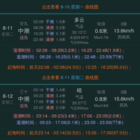
点击查看
8-10 星期一
曲线图
多云
02:08
干潮
1.5米
廿九
轻浪
3级
气温
8-11
08:28
满潮
3.2米
中潮
0.6米
13.6km/h
30.13°C
16:25
干潮
0.1米
星期二
西南风
活汛
Max0.7米
水温29.85°C
22:48
满潮
1.9米
气压994hpa
涨潮时间： 02:08 - 08:28(3.2米)；16:25 - 22:48(1.9米)；
退潮时间： 08:28 - 16:25(0.1米)；22:48 - 23:59(??米)
赶海时间：前天22:08 - 02:08(24.5分)；12:25 - 16:25(95.0分)；
点击查看
8-11 星期二
曲线图
晴
03:14
干潮
1.4米
三十
轻浪
3级
8-12
09:23
满潮
3.4米
气温
中潮
0.8米
15.6km/h
17:06
干潮
0.1米
星期三
29.57°C
西风
活汛
Max0.8米
23:05
满潮
2.0米
气压996hpa
涨潮时间： 03:14 - 09:23(3.4米)；17:06 - 23:05(2.0米)；
退潮时间： 09:23 - 17:06(0.1米)；23:05 - 23:59(??米)
赶海时间：前天23:14 - 03:14(32.5分)；13:06 - 17:06(97.0分)；