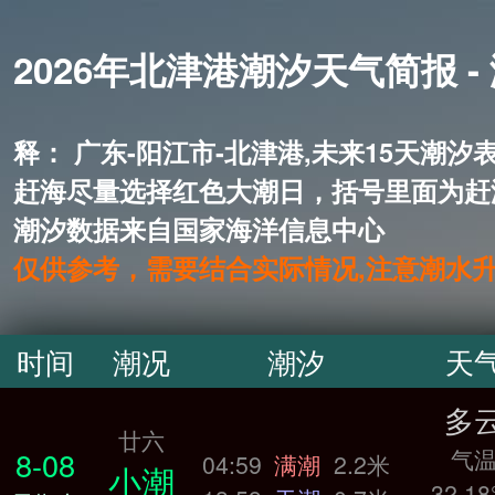
2026年北津港潮汐天气简报 -
释： 广东-阳江市-北津港,未来1
赶海尽量选择红色大潮日，括号里面为赶
潮汐数据来自国家海洋信息中心
仅供参考，需要结合实际情况,注意潮水
时间
潮况
潮汐
天
多
廿六
气
8-08
04:59
满潮
2.2米
小潮
32.18