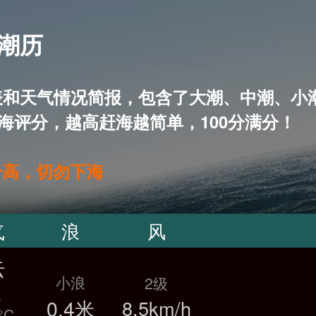
 潮历
5天潮汐表和天气情况简报，包含了大潮、中潮
海评分，越高赶海越简单，100分满分！
升高，切勿下海
气
浪
风
云
小浪
2级
温
0.4米
8.5km/h
°C