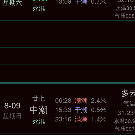
13:59
干潮
0.7米
星期六
死汛
水温30.
气压998
多
廿七
06:28
满潮
2.4米
气
8-09
中潮
15:33
干潮
0.5米
31.23
星期日
23:16
满潮
1.4米
死汛
水温30.9
气压997