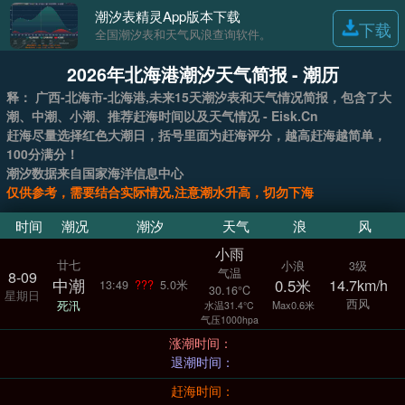
潮汐表精灵App版本下载
下载
全国潮汐表和天气风浪查询软件。
2026年北海港潮汐天气简报 - 潮历
释： 广西-北海市-北海港,未来15天潮汐表和天气情况简报，包含了大
潮、中潮、小潮、推荐赶海时间以及天气情况 - Eisk.Cn
赶海尽量选择红色大潮日，括号里面为赶海评分，越高赶海越简单，
100分满分！
潮汐数据来自国家海洋信息中心
仅供参考，需要结合实际情况,注意潮水升高，切勿下海
时间
潮况
潮汐
天气
浪
风
小雨
廿七
小浪
3级
气温
8-09
中潮
0.5米
14.7km/h
13:49
???
5.0米
30.16°C
星期日
西风
死汛
Max0.6米
水温31.4°C
气压1000hpa
涨潮时间：
退潮时间：
赶海时间：