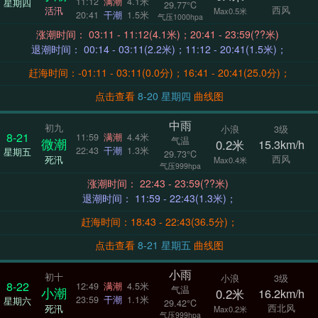
11:12
满潮
4.1米
星期四
29.77°C
西风
活汛
Max0.5米
20:41
干潮
1.5米
气压1000hpa
涨潮时间： 03:11 - 11:12(4.1米)；20:41 - 23:59(??米)
退潮时间： 00:14 - 03:11(2.2米)；11:12 - 20:41(1.5米)；
赶海时间：-01:11 - 03:11(0.0分)；16:41 - 20:41(25.0分)；
点击查看
8-20 星期四
曲线图
中雨
初九
小浪
3级
8-21
11:59
满潮
4.4米
气温
微潮
0.2米
15.3km/h
22:43
干潮
1.3米
星期五
29.73°C
西风
死汛
Max0.4米
气压999hpa
涨潮时间： 22:43 - 23:59(??米)
退潮时间： 11:59 - 22:43(1.3米)；
赶海时间：18:43 - 22:43(36.5分)；
点击查看
8-21 星期五
曲线图
小雨
初十
小浪
3级
8-22
12:49
满潮
4.5米
气温
小潮
0.2米
16.2km/h
23:59
干潮
1.1米
星期六
29.42°C
西北风
死汛
Max0.2米
气压999hpa